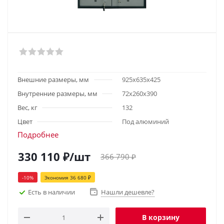
Внешние размеры, мм
925х635х425
Внутренние размеры, мм
72х260х390
Вес, кг
132
Цвет
Под алюминий
Подробнее
330 110
₽
/шт
366 790
₽
-
10
%
Экономия
36 680
₽
Есть в наличии
Нашли дешевле?
В корзину