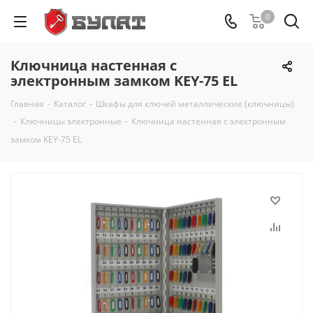
0
Ключница настенная с
электронным замком KEY-75 EL
Главная
-
Каталог
-
Шкафы для ключей металлические (ключницы)
-
Ключницы электронные
-
Ключница настенная с электронным
замком KEY-75 EL