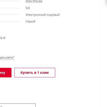
600х355х66
9,8
Электронный кодовый
Серый
30
₽
дешевле?
ину
Купить в 1 клик