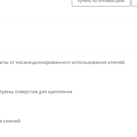
Купить по оптовой цене
иты от несанкционированного использования ключей.
отрены отверстия для крепления
я ключей