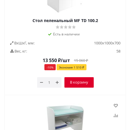
Стол пеленальный МF TD 100.2
Есть в наличии
ВxШxГ, мм:
1000x1000x700
Вес, кг:
58
13 550
₽
/шт
15 060
₽
-
10
%
Экономия
1 510
₽
В корзину