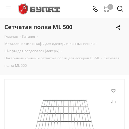
0
Сетчатая полка ML 500
Главная
-
Каталог
-
Металлические шкафы для одежды и личных вещей
-
Шкафы для раздевалок (локеры)
-
Наклонные крыши и сетчатые полки для локеров LS-ML
-
Сетчатая
полка ML 500