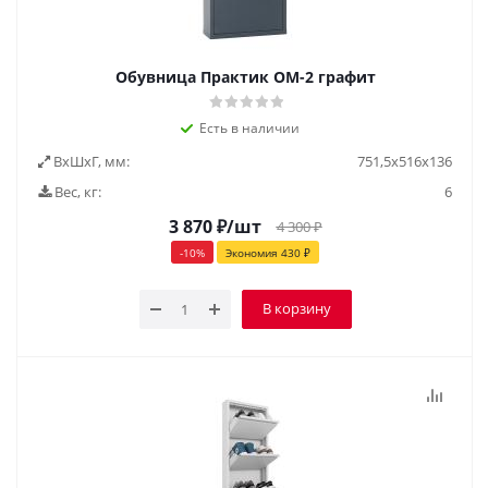
Обувница Практик ОМ-2 графит
Есть в наличии
ВxШxГ, мм:
751,5x516x136
Вес, кг:
6
3 870
₽
/шт
4 300
₽
-
10
%
Экономия
430
₽
В корзину