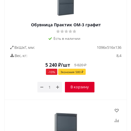
Обувница Практик ОМ-3 графит
Есть в наличии
ВxШxГ, мм:
1096x516x136
Вес, кг:
8,4
5 240
₽
/шт
5 820
₽
-
10
%
Экономия
580
₽
В корзину