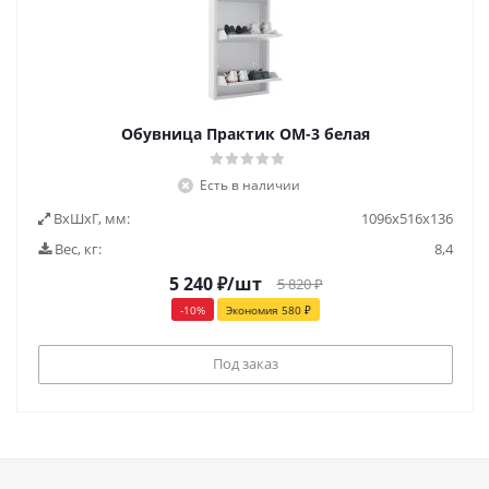
Обувница Практик ОМ-3 белая
Есть в наличии
ВxШxГ, мм:
1096x516x136
Вес, кг:
8,4
5 240
₽
/шт
5 820
₽
-
10
%
Экономия
580
₽
Под заказ