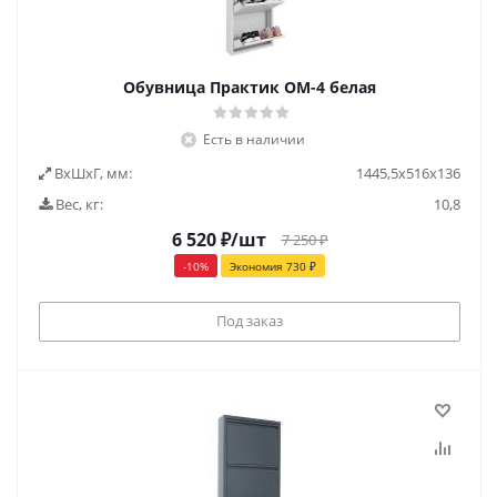
Обувница Практик ОМ-4 белая
Есть в наличии
ВxШxГ, мм:
1445,5x516x136
Вес, кг:
10,8
6 520
₽
/шт
7 250
₽
-
10
%
Экономия
730
₽
Под заказ