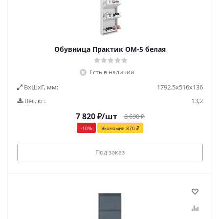
Обувница Практик ОМ-5 белая
Есть в наличии
ВxШxГ, мм:
1792.5x516x136
Вес, кг:
13,2
7 820
₽
/шт
8 690
₽
-
10
%
Экономия
870
₽
Под заказ