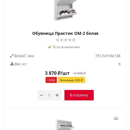
Обувница Практик ОМ-2 белая
Есть в наличии
ВxШxГ, мм:
751,5x516x136
Вес, кг:
6
3 870
₽
/шт
4 300
₽
-
10
%
Экономия
430
₽
В корзину