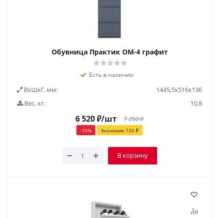
Обувница Практик ОМ-4 графит
Есть в наличии
ВxШxГ, мм:
1445,5x516x136
Вес, кг:
10,8
6 520
₽
/шт
7 250
₽
-
10
%
Экономия
730
₽
В корзину