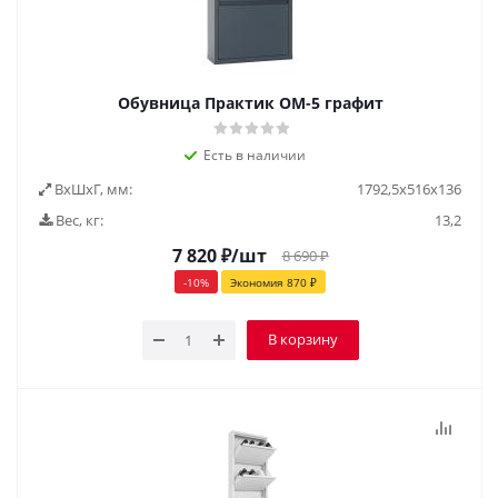
Обувница Практик ОМ-5 графит
Есть в наличии
ВxШxГ, мм:
1792,5x516x136
Вес, кг:
13,2
7 820
₽
/шт
8 690
₽
-
10
%
Экономия
870
₽
В корзину