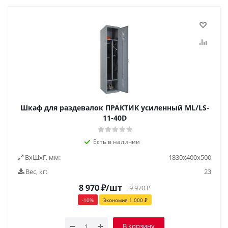
Шкаф для раздевалок ПРАКТИК усиленный ML/LS-
11-40D
Есть в наличии
ВxШxГ, мм:
1830x400x500
Вес, кг:
23
8 970
₽
/шт
9 970
₽
-
10
%
Экономия
1 000
₽
В корзину