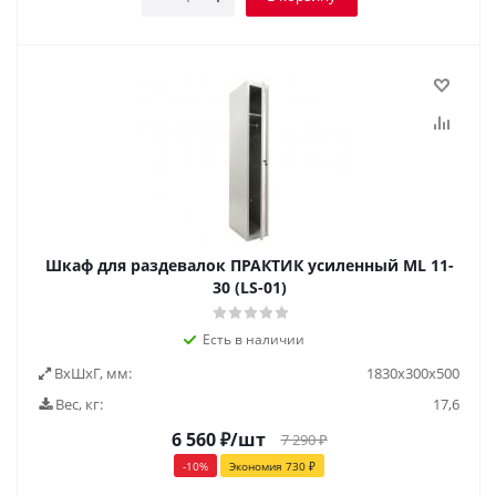
Шкаф для раздевалок ПРАКТИК усиленный ML 11-
30 (LS-01)
Есть в наличии
ВxШxГ, мм:
1830х300х500
Вес, кг:
17,6
6 560
₽
/шт
7 290
₽
-
10
%
Экономия
730
₽