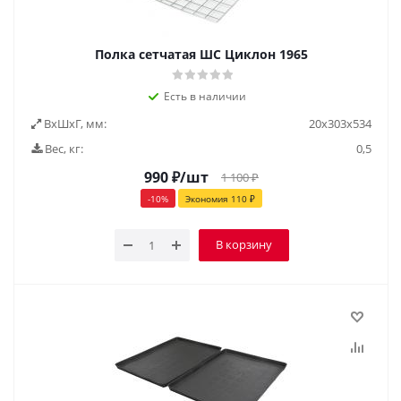
Полка сетчатая ШС Циклон 1965
Есть в наличии
ВxШxГ, мм:
20x303x534
Вес, кг:
0,5
990
₽
/шт
1 100
₽
-
10
%
Экономия
110
₽
В корзину