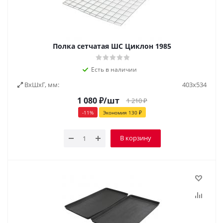
Полка сетчатая ШС Циклон 1985
Есть в наличии
ВxШxГ, мм:
403x534
1 080
₽
/шт
1 210
₽
-
11
%
Экономия
130
₽
В корзину