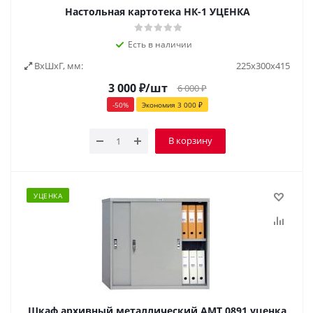
Настольная картотека НК-1 УЦЕНКА
Есть в наличии
ВxШxГ, мм:
225х300х415
3 000
₽
/шт
6 000
₽
-
50
%
Экономия
3 000
₽
В корзину
УЦЕНКА
Шкаф архивный металлический AMТ 0891 уценка