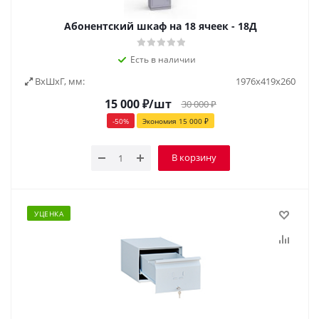
Абонентский шкаф на 18 ячеек - 18Д
Есть в наличии
ВxШxГ, мм:
1976х419х260
15 000
₽
/шт
30 000
₽
-
50
%
Экономия
15 000
₽
В корзину
УЦЕНКА