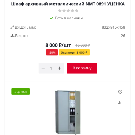
Шкаф архивный металлический NMТ 0891 УЦЕНКА
Есть в наличии
ВxШxГ, мм:
832x915x458
Вес, кг:
26
8 000
₽
/шт
16 000
₽
-
50
%
Экономия
8 000
₽
В корзину
УЦЕНКА