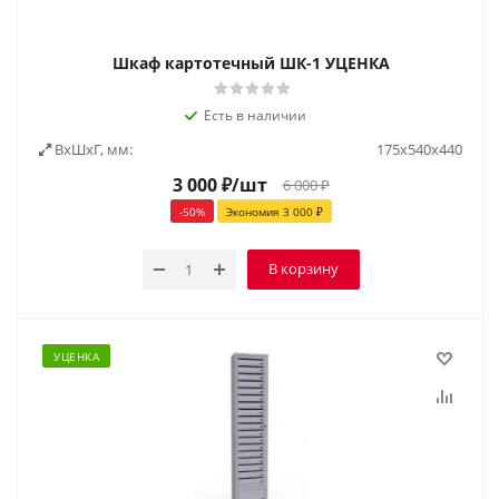
Шкаф картотечный ШК-1 УЦЕНКА
Есть в наличии
ВxШxГ, мм:
175х540х440
3 000
₽
/шт
6 000
₽
-
50
%
Экономия
3 000
₽
В корзину
УЦЕНКА