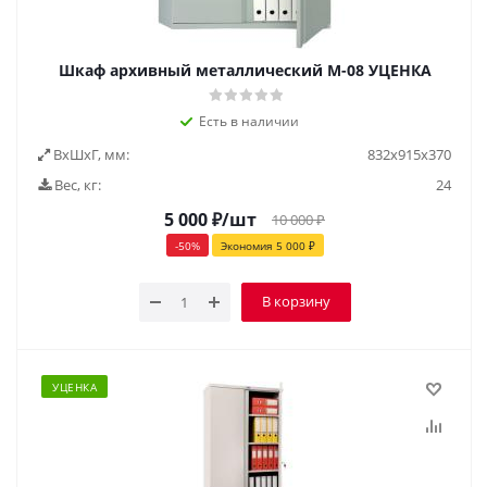
Шкаф архивный металлический М-08 УЦЕНКА
Есть в наличии
ВxШxГ, мм:
832х915х370
Вес, кг:
24
5 000
₽
/шт
10 000
₽
-
50
%
Экономия
5 000
₽
В корзину
УЦЕНКА