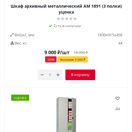
Шкаф архивный металлический AM 1891 (3 полки)
уценка
Есть в наличии
ВxШxГ, мм:
1830х915х458
Вес, кг:
44
9 000
₽
/шт
18 000
₽
-
50
%
Экономия
9 000
₽
В корзину
УЦЕНКА