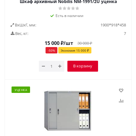
Шкаф архивный Nobilis NM-1991/2U уценка
Есть в наличии
ВxШxГ, мм:
1900*918*458
Вес, кг:
7
15 000
₽
/шт
30 000
₽
-
50
%
Экономия
15 000
₽
В корзину
УЦЕНКА