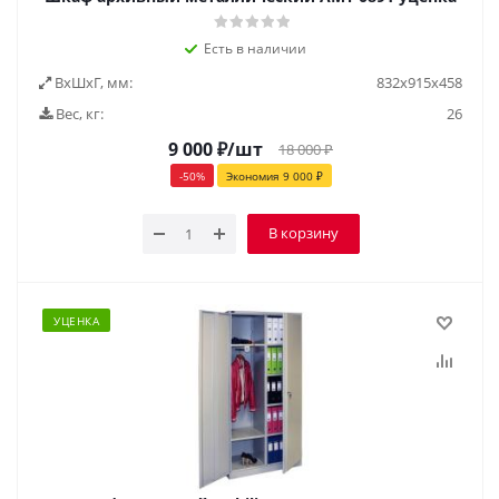
Есть в наличии
ВxШxГ, мм:
832x915x458
Вес, кг:
26
9 000
₽
/шт
18 000
₽
-
50
%
Экономия
9 000
₽
В корзину
УЦЕНКА