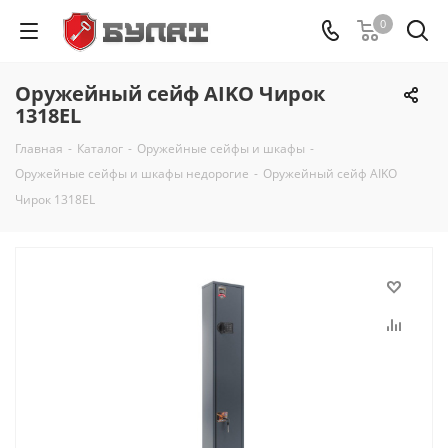
0
Оружейный сейф AIKO Чирок
1318EL
Главная
-
Каталог
-
Оружейные сейфы и шкафы
-
Оружейные сейфы и шкафы недорогие
-
Оружейный сейф AIKO
Чирок 1318EL