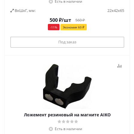
Есть в наличии
ВxШxГ, мм:
22x42x65
500
₽
/шт
560
₽
-
11
%
Экономия
60
₽
Под заказ
Ложемент резиновый на магните AIKO
Есть в наличии