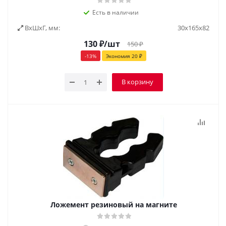
Есть в наличии
ВxШxГ, мм:
30х165х82
130
₽
/шт
150
₽
-
13
%
Экономия
20
₽
В корзину
Ложемент резиновый на магните