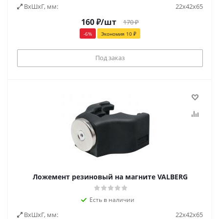
ВxШxГ, мм:
22x42x65
160
₽
/шт
170
₽
-
6
%
Экономия
10
₽
Под заказ
Ложемент резиновый на магните VALBERG
Есть в наличии
ВxШxГ, мм:
22x42x65