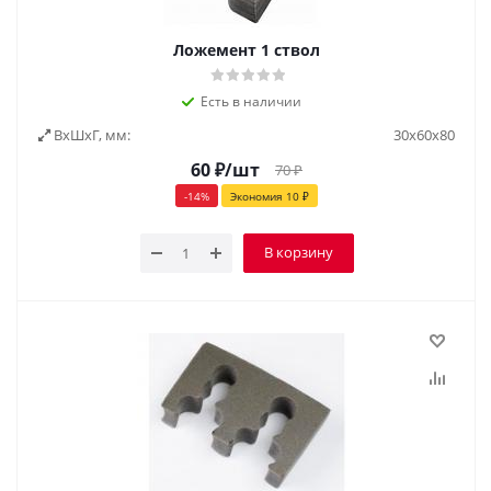
Ложемент 1 ствол
Есть в наличии
ВxШxГ, мм:
30х60х80
60
₽
/шт
70
₽
-
14
%
Экономия
10
₽
В корзину