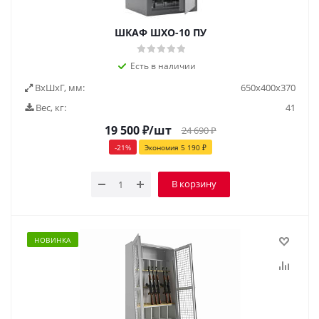
ШКАФ ШХО-10 ПУ
Есть в наличии
ВxШxГ, мм:
650x400x370
Вес, кг:
41
19 500
₽
/шт
24 690
₽
-
21
%
Экономия
5 190
₽
В корзину
НОВИНКА