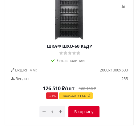
ШКАФ ШХО-60 КЕДР
Есть в наличии
ВxШxГ, мм:
2000x1000x500
Вес, кг:
255
126 510
₽
/шт
160 150
₽
-
21
%
Экономия
33 640
₽
В корзину