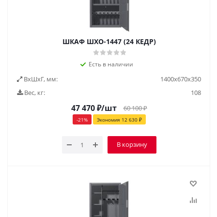
ШКАФ ШХО-1447 (24 КЕДР)
Есть в наличии
ВxШxГ, мм:
1400x670x350
Вес, кг:
108
47 470
₽
/шт
60 100
₽
-
21
%
Экономия
12 630
₽
В корзину