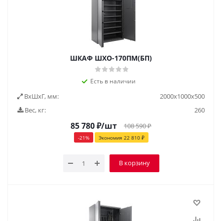
ШКАФ ШХО-170ПМ(БП)
Есть в наличии
ВxШxГ, мм:
2000x1000x500
Вес, кг:
260
85 780
₽
/шт
108 590
₽
-
21
%
Экономия
22 810
₽
В корзину