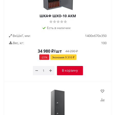
ШКАФ ШХО-10 АКМ
Есть в наличии
ВxШxГ, мм:
1400x670x350
Вес, кг:
100
34 980
₽
/шт
44 290
₽
-
21
%
Экономия
9 310
₽
В корзину