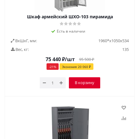
Шкаф армейский ШХО-103 пирамида
Есть в наличии
ВxШxГ, мм:
1960*x1050x534
Вес, кг:
135
75 440
₽
/шт
95 500
₽
-
21
%
Экономия
20 060
₽
В корзину