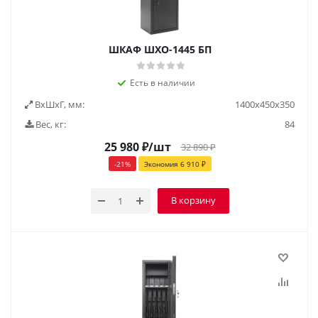
ШКАФ ШХО-1445 БП
Есть в наличии
ВxШxГ, мм:
1400x450x350
Вес, кг:
84
25 980
₽
/шт
32 890
₽
-
21
%
Экономия
6 910
₽
В корзину