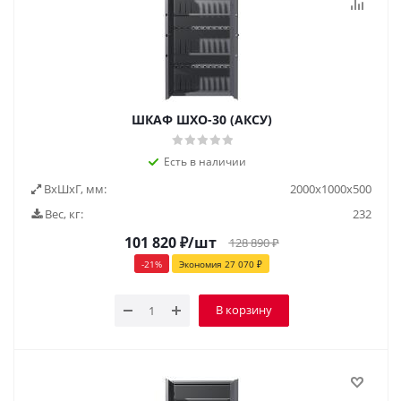
ШКАФ ШХО-30 (АКСУ)
Есть в наличии
ВxШxГ, мм:
2000x1000x500
Вес, кг:
232
101 820
₽
/шт
128 890
₽
-
21
%
Экономия
27 070
₽
В корзину