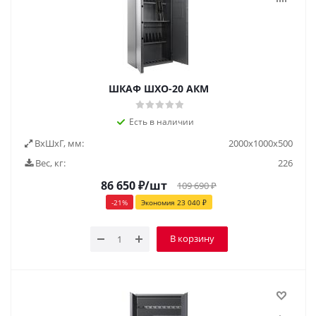
ШКАФ ШХО-20 АКМ
Есть в наличии
ВxШxГ, мм:
2000x1000x500
Вес, кг:
226
86 650
₽
/шт
109 690
₽
-
21
%
Экономия
23 040
₽
В корзину