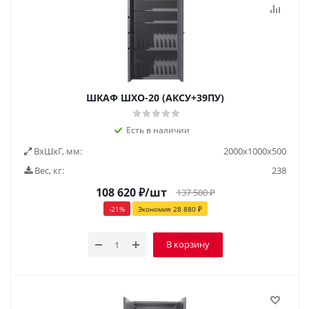
ШКАФ ШХО-20 (АКСУ+39ПУ)
Есть в наличии
ВxШxГ, мм:
2000x1000x500
Вес, кг:
238
108 620
₽
/шт
137 500
₽
-
21
%
Экономия
28 880
₽
В корзину