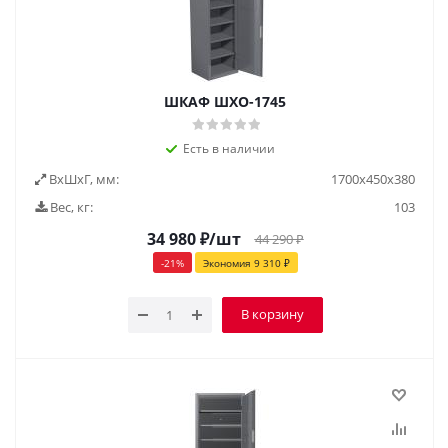
ШКАФ ШХО-1745
Есть в наличии
ВxШxГ, мм:
1700x450x380
Вес, кг:
103
34 980
₽
/шт
44 290
₽
-
21
%
Экономия
9 310
₽
В корзину