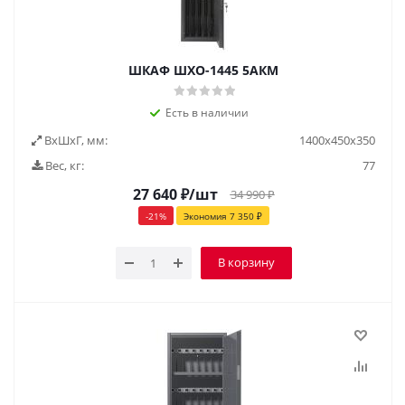
ШКАФ ШХО-1445 5АКМ
Есть в наличии
ВxШxГ, мм:
1400x450x350
Вес, кг:
77
27 640
₽
/шт
34 990
₽
-
21
%
Экономия
7 350
₽
В корзину