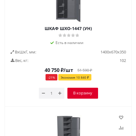
ШКАФ ШХО-1447 (УН)
Есть в наличии
ВxШxГ, мм:
1400x670x350
Вес, кг:
102
40 750
₽
/шт
51 590
₽
-
21
%
Экономия
10 840
₽
В корзину