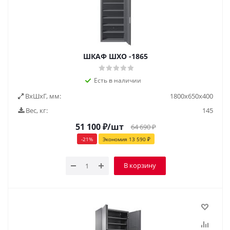
ШКАФ ШХО -1865
Есть в наличии
ВxШxГ, мм:
1800x650x400
Вес, кг:
145
51 100
₽
/шт
64 690
₽
-
21
%
Экономия
13 590
₽
В корзину