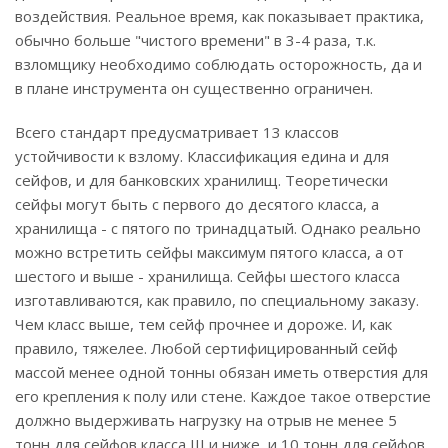
воздействия. Реальное время, как показывает практика,
обычно больше "чистого времени" в 3-4 раза, т.к.
взломщику необходимо соблюдать осторожность, да и
в плане инструмента он существенно ограничен.
Всего стандарт предусматривает 13 классов
устойчивости к взлому. Классификация едина и для
сейфов, и для банковских хранилищ. Теоретически
сейфы могут быть с первого до десятого класса, а
хранилища - с пятого по тринадцатый. Однако реально
можно встретить сейфы максимум пятого класса, а от
шестого и выше - хранилища. Сейфы шестого класса
изготавливаются, как правило, по специальному заказу.
Чем класс выше, тем сейф прочнее и дороже. И, как
правило, тяжелее. Любой сертифицированный сейф
массой менее одной тонны обязан иметь отверстия для
его крепления к полу или стене. Каждое такое отверстие
должно выдерживать нагрузку на отрыв не менее 5
тонн для сейфов класса III и ниже, и 10 тонн для сейфов