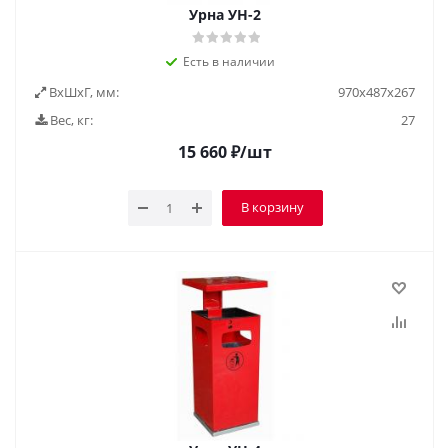
Урна УН-2
Есть в наличии
ВxШxГ, мм:
970х487х267
Вес, кг:
27
15 660
₽
/шт
В корзину