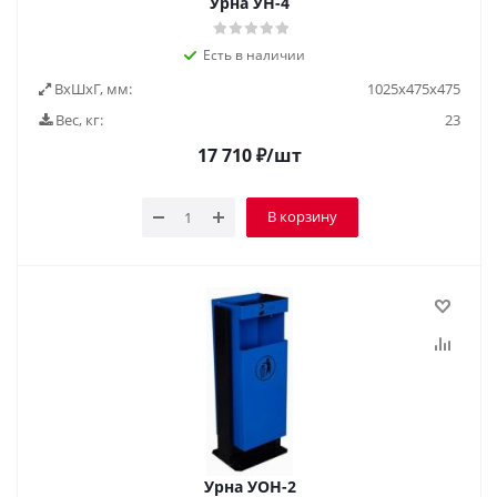
Урна УН-4
Есть в наличии
ВxШxГ, мм:
1025х475х475
Вес, кг:
23
17 710
₽
/шт
В корзину
Урна УОН-2