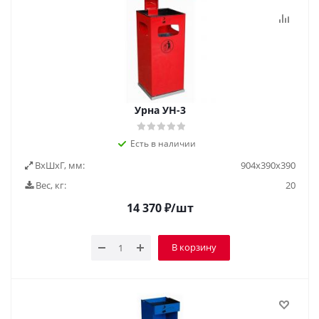
Урна УН-3
Есть в наличии
ВxШxГ, мм:
904х390х390
Вес, кг:
20
14 370
₽
/шт
В корзину