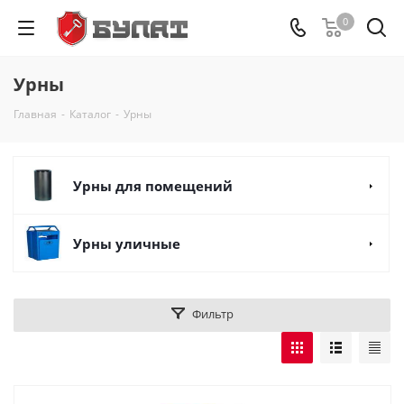
0
Урны
Главная
-
Каталог
-
Урны
Урны для помещений
Урны уличные
Фильтр