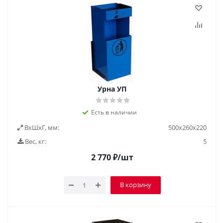
Урна УП
Есть в наличии
ВxШxГ, мм:
500х260х220
Вес, кг:
5
2 770
₽
/шт
В корзину