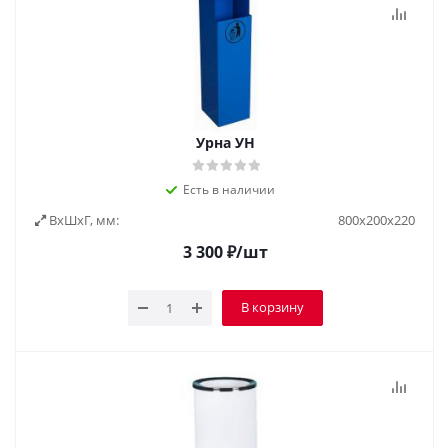
Урна УН
Есть в наличии
ВxШxГ, мм:
800х200х220
3 300
₽
/шт
В корзину