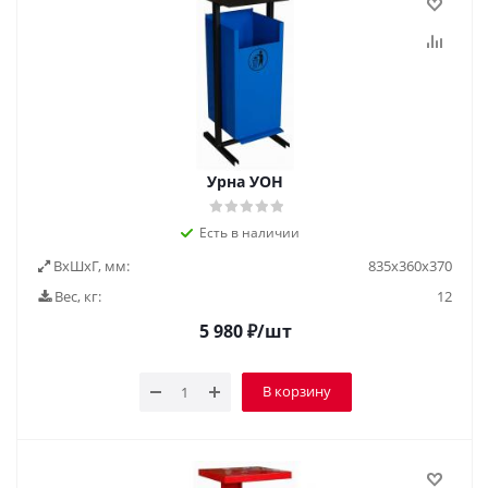
Урна УОН
Есть в наличии
ВxШxГ, мм:
835х360х370
Вес, кг:
12
5 980
₽
/шт
В корзину