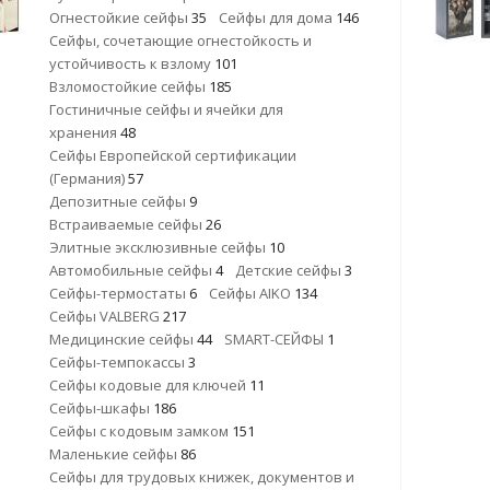
Огнестойкие сейфы
35
Сейфы для дома
146
Сейфы, сочетающие огнестойкость и
устойчивость к взлому
101
Взломостойкие сейфы
185
Гостиничные сейфы и ячейки для
хранения
48
Сейфы Европейской сертификации
(Германия)
57
Депозитные сейфы
9
Встраиваемые сейфы
26
Элитные эксклюзивные сейфы
10
Автомобильные сейфы
4
Детские сейфы
3
Сейфы-термостаты
6
Сейфы AIKO
134
Сейфы VALBERG
217
Медицинские сейфы
44
SMART-СЕЙФЫ
1
Сейфы-темпокассы
3
Сейфы кодовые для ключей
11
Сейфы-шкафы
186
Сейфы с кодовым замком
151
Маленькие сейфы
86
Сейфы для трудовых книжек, документов и