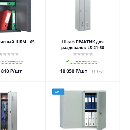
исный ШБМ - 65
Шкаф ПРАКТИК для
раздевалок LS-21-50
сть в наличии
Есть в наличии
 810
₽
/шт
10 050
₽
/шт
11 170
₽
ХИТ