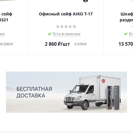
 сейф
Офисный сейф AIKO Т-17
Шкаф
3321
разде
чии
Есть в наличии
Е
2 860
₽
/шт
13 570
20 290
₽
3 370
₽