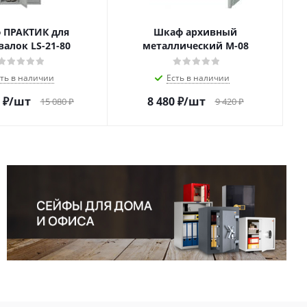
 ПРАКТИК для
Шкаф архивный
валок LS-21-80
металлический М-08
сть в наличии
Есть в наличии
₽
/шт
8 480
₽
/шт
15 080
₽
9 420
₽