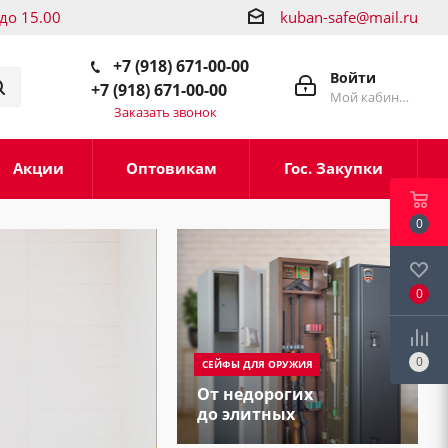
 до 15.00
kuban-safe@mail.ru
+7 (918) 671-00-00
Войти
+7 (918) 671-00-00
Мой кабинет
Заказать звонок
Акции
Оптовикам
Гос. Закупки
0
0
0
СЕЙФЫ ДЛЯ ОРУЖИЯ
От недорогих
до элитных