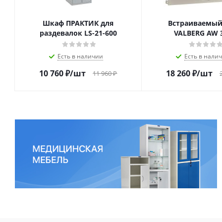
Шкаф ПРАКТИК для
Встраиваемый
раздевалок LS-21-600
VALBERG AW 
Есть в наличии
Есть в нали
10 760
₽
/шт
18 260
₽
/шт
11 960
₽