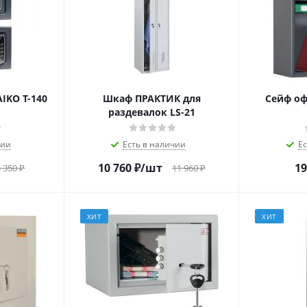
IKO Т-140
Шкаф ПРАКТИК для
Сейф оф
раздевалок LS-21
чии
Есть в наличии
Е
10 760
₽
/шт
19
4 350
₽
11 960
₽
ХИТ
ХИТ