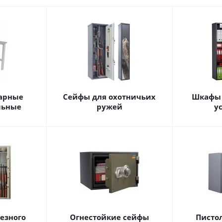
сарные
Сейфы для охотничьих
Шкафы 
льные
ружей
у
езного
Огнестойкие сейфы
Писто