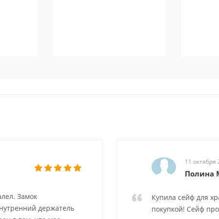
11 октября 
Полина 
алел. Замок
Купила сейф для х
 внутренний держатель
покупкой! Сейф пр