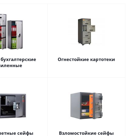
бухгалтерские
Огнестойкие картотеки
силенные
летные сейфы
Взломостойкие сейфы