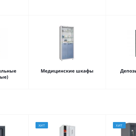
ильные
Медицинские шкафы
Депоз
ые)
ХИТ
ХИТ