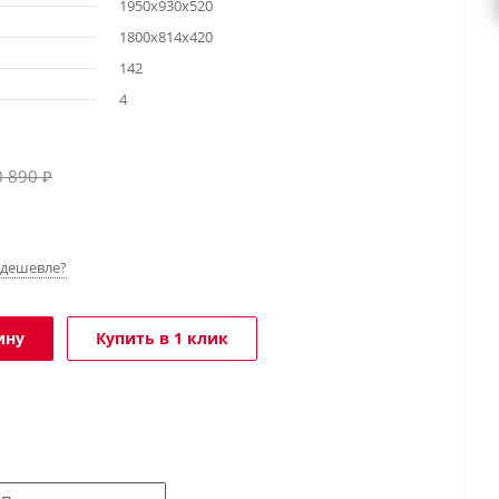
1950х930х520
1800х814х420
142
4
0 890
₽
дешевле?
ину
Купить в 1 клик