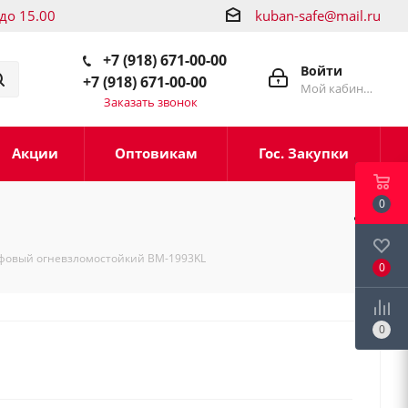
 до 15.00
kuban-safe@mail.ru
+7 (918) 671-00-00
Войти
+7 (918) 671-00-00
Мой кабинет
Заказать звонок
Акции
Оптовикам
Гос. Закупки
0
фовый огневзломостойкий BM-1993KL
0
0