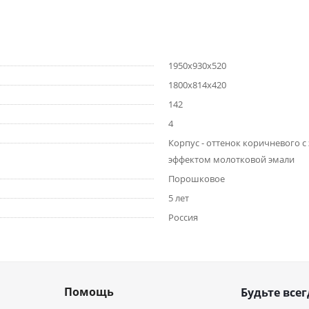
1950х930х520
1800х814х420
142
4
Корпус - оттенок коричневого с
эффектом молотковой эмали
Порошковое
5 лет
Россия
Помощь
Будьте всег