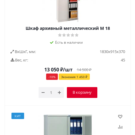
Шкаф архивный металлический М 18
Есть в наличии
ВxШxГ, мм:
1830х915х370
Вес, кг:
45
13 050
₽
/шт
14 500
₽
-
10
%
Экономия
1 450
₽
В корзину
ХИТ