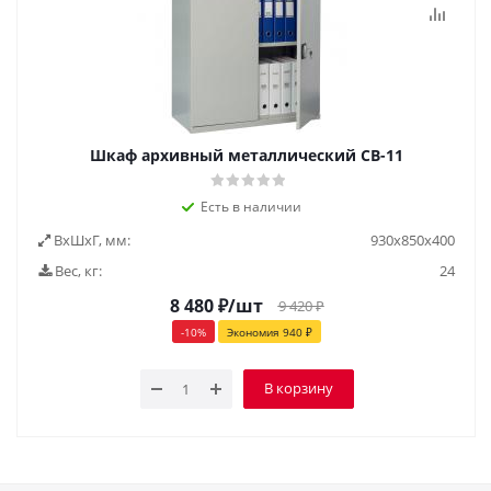
Шкаф архивный металлический СВ-11
Есть в наличии
ВxШxГ, мм:
930х850х400
Вес, кг:
24
8 480
₽
/шт
9 420
₽
-
10
%
Экономия
940
₽
В корзину