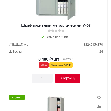
Шкаф архивный металлический М-08
Есть в наличии
ВxШxГ, мм:
832х915х370
Вес, кг:
24
8 480
₽
/шт
9 420
₽
-
10
%
Экономия
940
₽
В корзину
УЦЕНКА