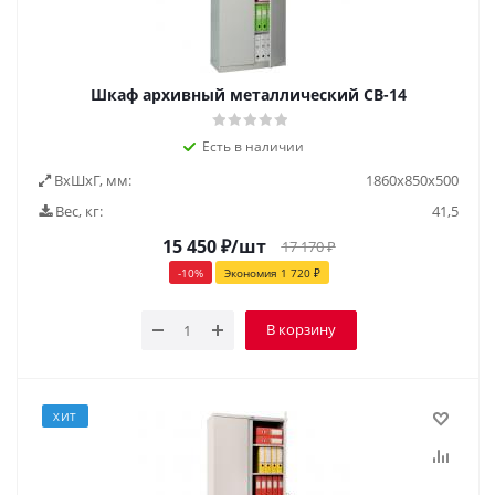
Шкаф архивный металлический СВ-14
Есть в наличии
ВxШxГ, мм:
1860х850х500
Вес, кг:
41,5
15 450
₽
/шт
17 170
₽
-
10
%
Экономия
1 720
₽
В корзину
ХИТ