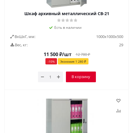
Шкаф архивный металлический СВ-21
Есть в наличии
ВxШxГ, мм:
1000х1000х500
Вес, кг:
29
11 500
₽
/шт
12 780
₽
-
10
%
Экономия
1 280
₽
В корзину