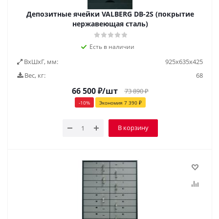
Депозитные ячейки VALBERG DB-2S (покрытие
нержавеющая сталь)
Есть в наличии
ВxШxГ, мм:
925х635х425
Вес, кг:
68
66 500
₽
/шт
73 890
₽
-
10
%
Экономия
7 390
₽
В корзину