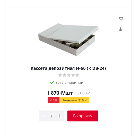
Кассета депозитная Н-50 (к DB-24)
Есть в наличии
1 870
₽
/шт
2 080
₽
-
10
%
Экономия
210
₽
В корзину