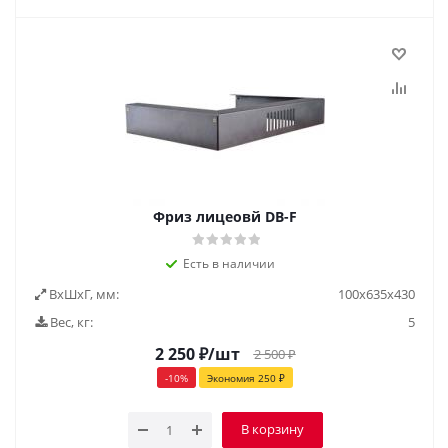
Фриз лицеовй DB-F
Есть в наличии
ВxШxГ, мм:
100х635х430
Вес, кг:
5
2 250
₽
/шт
2 500
₽
-
10
%
Экономия
250
₽
В корзину