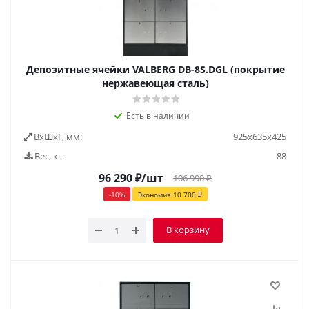
Депозитные ячейки VALBERG DB-8S.DGL (покрытие
нержавеющая сталь)
Есть в наличии
ВxШxГ, мм:
925х635х425
Вес, кг:
88
96 290
₽
/шт
106 990
₽
-
10
%
Экономия
10 700
₽
В корзину