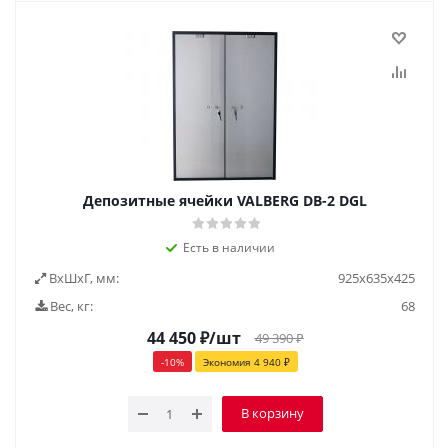
Депозитные ячейки VALBERG DB-2 DGL
Есть в наличии
ВxШxГ, мм:
925х635х425
Вес, кг:
68
44 450
₽
/шт
49 390
₽
-
10
%
Экономия
4 940
₽
В корзину