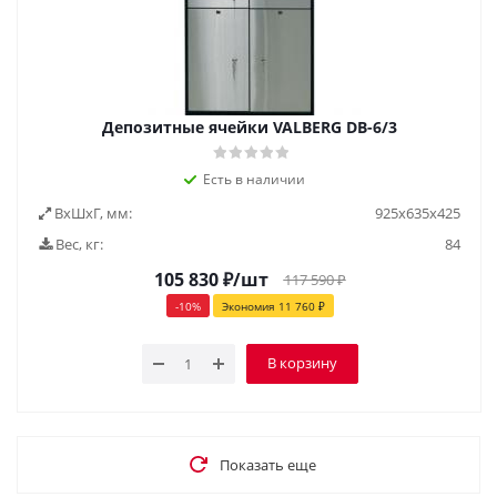
Депозитные ячейки VALBERG DB-6/3
Есть в наличии
ВxШxГ, мм:
925х635х425
Вес, кг:
84
105 830
₽
/шт
117 590
₽
-
10
%
Экономия
11 760
₽
В корзину
Показать еще