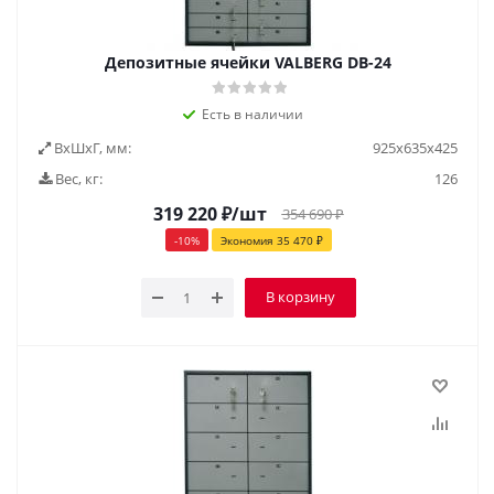
Депозитные ячейки VALBERG DB-24
Есть в наличии
ВxШxГ, мм:
925х635х425
Вес, кг:
126
319 220
₽
/шт
354 690
₽
-
10
%
Экономия
35 470
₽
В корзину