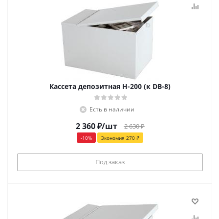
Кассета депозитная Н-200 (к DB-8)
Есть в наличии
2 360
₽
/шт
2 630
₽
-
10
%
Экономия
270
₽
Под заказ