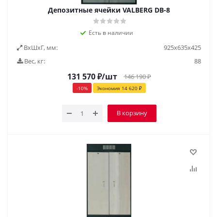
Депозитные ячейки VALBERG DB-8
Есть в наличии
ВxШxГ, мм:
925х635х425
Вес, кг:
88
131 570
₽
/шт
146 190
₽
-
10
%
Экономия
14 620
₽
В корзину