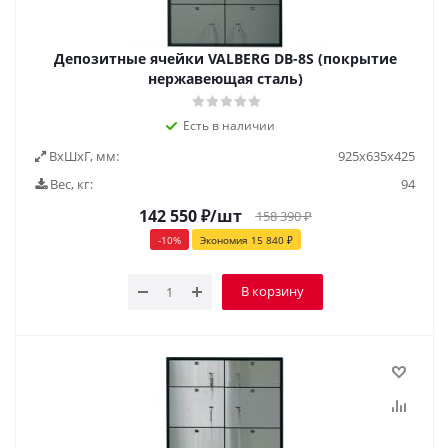
Депозитные ячейки VALBERG DB-8S (покрытие
нержавеющая сталь)
Есть в наличии
ВxШxГ, мм:
925х635х425
Вес, кг:
94
142 550
₽
/шт
158 390
₽
-
10
%
Экономия
15 840
₽
В корзину