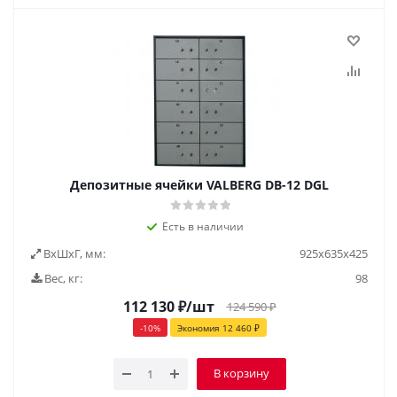
Депозитные ячейки VALBERG DB-12 DGL
Есть в наличии
ВxШxГ, мм:
925х635х425
Вес, кг:
98
112 130
₽
/шт
124 590
₽
-
10
%
Экономия
12 460
₽
В корзину