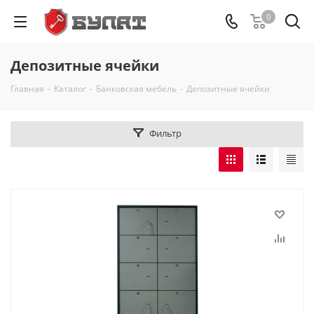
0
Депозитные ячейки
Главная
-
Каталог
-
Банковская мебель
-
Депозитные ячейки
Фильтр