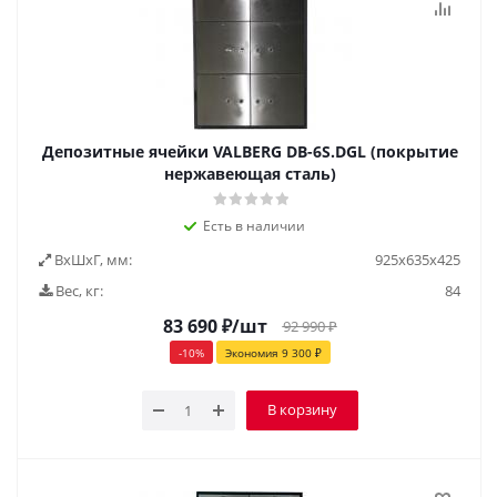
Депозитные ячейки VALBERG DB-6S.DGL (покрытие
нержавеющая сталь)
Есть в наличии
ВxШxГ, мм:
925х635х425
Вес, кг:
84
83 690
₽
/шт
92 990
₽
-
10
%
Экономия
9 300
₽
В корзину