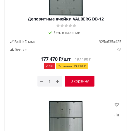
Депозитные ячейки VALBERG DB-12
Есть в наличии
ВxШxГ, мм:
925х635х425
Вес, кг:
98
177 470
₽
/шт
197 190
₽
-
10
%
Экономия
19 720
₽
В корзину