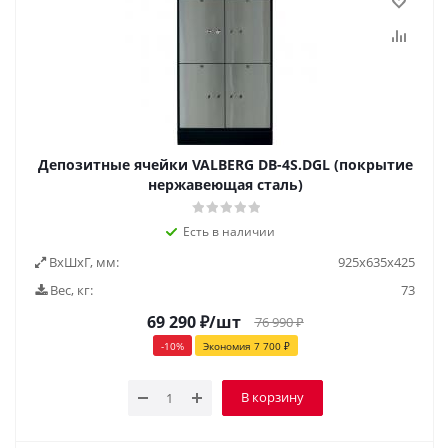
Депозитные ячейки VALBERG DB-4S.DGL (покрытие
нержавеющая сталь)
Есть в наличии
ВxШxГ, мм:
925х635х425
Вес, кг:
73
69 290
₽
/шт
76 990
₽
-
10
%
Экономия
7 700
₽
В корзину