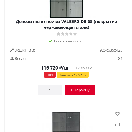
Депозитные ячейки VALBERG DB-6S (покрытие
нержавеющая сталь)
Есть в наличии
ВxШxГ, мм:
925х635х425
Вес, кг:
84
116 720
₽
/шт
129 690
₽
-
10
%
Экономия
12 970
₽
В корзину