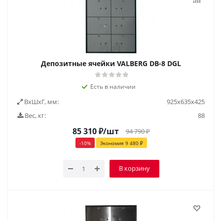
Депозитные ячейки VALBERG DB-8 DGL
Есть в наличии
ВxШxГ, мм:
925х635х425
Вес, кг:
88
85 310
₽
/шт
94 790
₽
-
10
%
Экономия
9 480
₽
В корзину