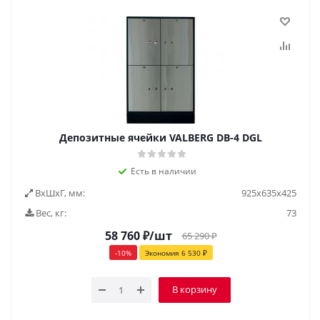
Депозитные ячейки VALBERG DB-4 DGL
Есть в наличии
ВxШxГ, мм:
925х635х425
Вес, кг:
73
58 760
₽
/шт
65 290
₽
-
10
%
Экономия
6 530
₽
В корзину