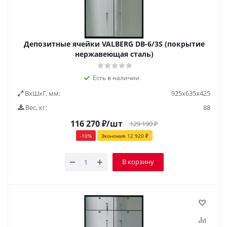
Депозитные ячейки VALBERG DB-6/3S (покрытие
нержавеющая сталь)
Есть в наличии
ВxШxГ, мм:
925х635х425
Вес, кг:
88
116 270
₽
/шт
129 190
₽
-
10
%
Экономия
12 920
₽
В корзину