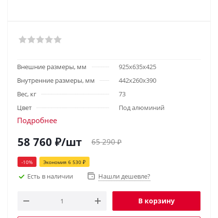
Внешние размеры, мм
925х635х425
Внутренние размеры, мм
442х260х390
Вес, кг
73
Цвет
Под алюминий
Подробнее
58 760
₽
/шт
65 290
₽
-
10
%
Экономия
6 530
₽
Есть в наличии
Нашли дешевле?
В корзину