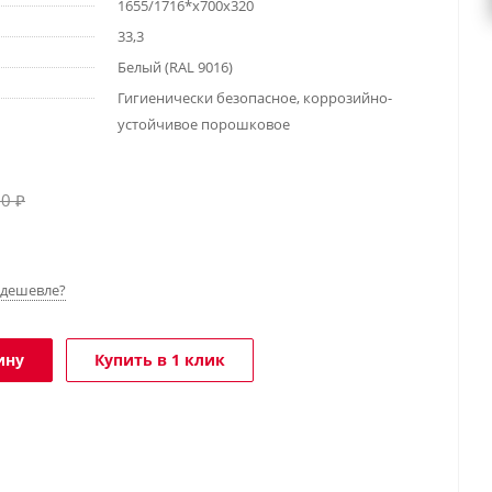
1655/1716*х700х320
33,3
Белый (RAL 9016)
Гигиенически безопасное, коррозийно-
устойчивое порошковое
10
₽
дешевле?
ину
Купить в 1 клик