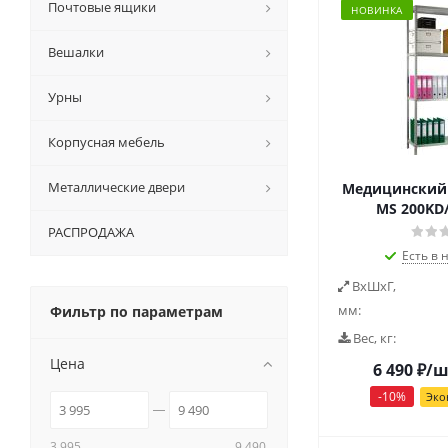
Почтовые ящики
НОВИНКА
Вешалки
Урны
Корпусная мебель
Металлические двери
Медицинский 
MS 200KD/
РАСПРОДАЖА
Есть в 
ВxШxГ,
мм:
Фильтр по параметрам
Вес, кг:
Цена
6 490
₽
/ш
-
10
%
Эко
3 995
9 490