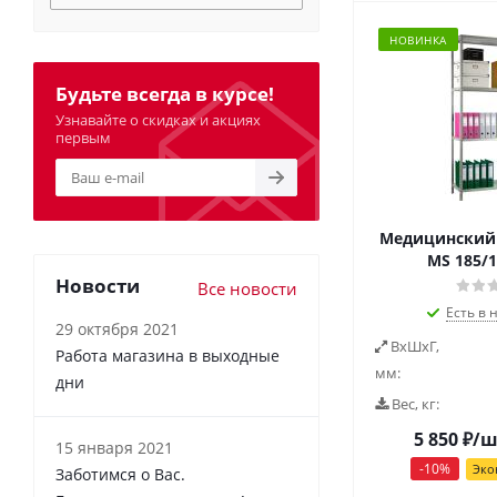
НОВИНКА
Будьте всегда в курсе!
Узнавайте о скидках и акциях
первым
Медицинский 
MS 185/1
Новости
Все новости
Есть в 
29 октября 2021
ВxШxГ,
Работа магазина в выходные
мм:
дни
Вес, кг:
5 850
₽
/ш
15 января 2021
-
10
%
Эко
Заботимся о Вас.