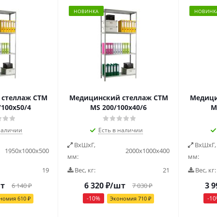
НОВИНКА
НОВИНК
стеллаж СТМ
Медицинский стеллаж СТМ
Медици
100х50/4
MS 200/100х40/6
M
наличии
Есть в наличии
ВxШxГ,
ВxШxГ,
1950x1000x500
2000x1000x400
мм:
мм:
19
Вес, кг:
21
Вес, кг:
т
6 320
₽
/шт
3 9
6 140
₽
7 030
₽
-
10
%
-
10
номия
610
₽
Экономия
710
₽