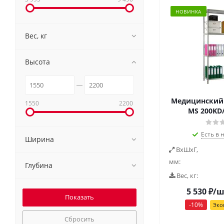
НОВИНКА
Вес, кг
Высота
Медицинский 
1550
2200
MS 200KD/
Есть в 
Ширина
ВxШxГ,
мм:
Глубина
Вес, кг:
5 530
₽
/ш
-
10
%
Эко
Сбросить