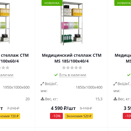
НОВИНКА
НОВИНК
стеллаж СТМ
Медицинский стеллаж СТМ
Медици
100х60/4
MS 185/100х40/4
MS
наличии
Есть в наличии
ВxШxГ,
ВxШxГ,
1950x1000x600
1850x1000x400
мм:
мм:
20
Вес, кг:
15,3
Вес, кг:
т
4 590
₽
/шт
3 5
7 210
₽
5 110
₽
-
10
%
-
10
номия
720
₽
Экономия
520
₽