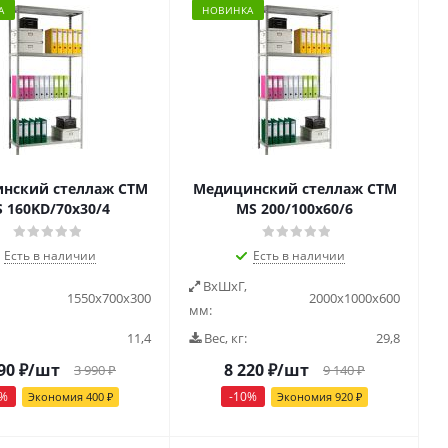
А
НОВИНКА
нский стеллаж СТМ
Медицинский стеллаж СТМ
 160KD/70х30/4
MS 200/100х60/6
Есть в наличии
Есть в наличии
ВxШxГ,
1550x700x300
2000x1000x600
мм:
11,4
Вес, кг:
29,8
90
₽
/шт
8 220
₽
/шт
3 990
₽
9 140
₽
%
-
10
%
Экономия
400
₽
Экономия
920
₽