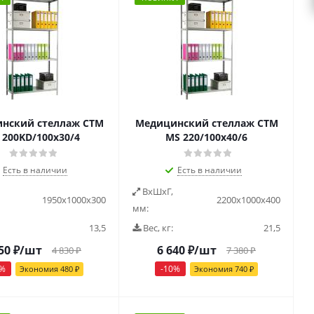
нский стеллаж СТМ
Медицинский стеллаж СТМ
 200KD/100х30/4
MS 220/100х40/6
Есть в наличии
Есть в наличии
ВxШxГ,
1950x1000x300
2200x1000x400
мм:
13,5
Вес, кг:
21,5
50
₽
/шт
6 640
₽
/шт
4 830
₽
7 380
₽
%
-
10
%
Экономия
480
₽
Экономия
740
₽