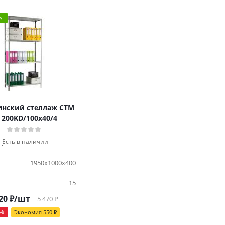
А
нский стеллаж СТМ
 200KD/100х40/4
Есть в наличии
1950x1000x400
15
20
₽
/шт
5 470
₽
%
Экономия
550
₽