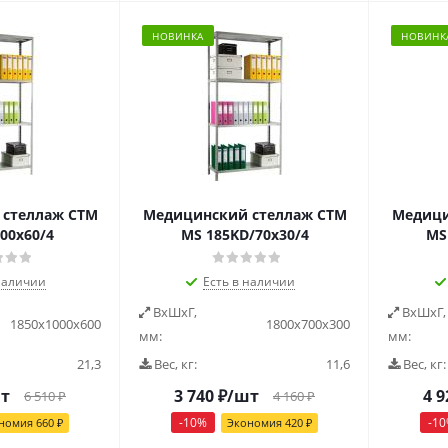
НОВИНКА
НОВИНК
стеллаж СТМ
Медицинский стеллаж СТМ
Медици
00х60/4
MS 185KD/70х30/4
MS
наличии
Есть в наличии
ВxШxГ,
ВxШxГ,
1850x1000x600
1800x700x300
мм:
мм:
21,3
Вес, кг:
11,6
Вес, кг:
т
3 740
₽
/шт
4 9
6 510
₽
4 160
₽
-
10
%
-
10
номия
660
₽
Экономия
420
₽