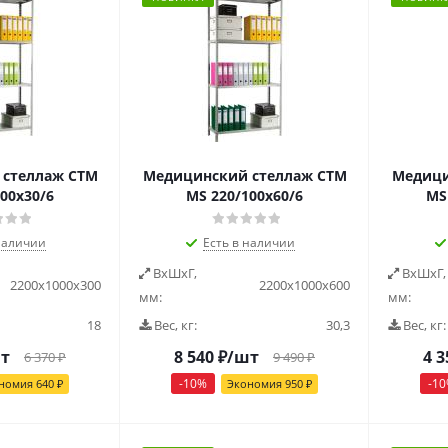
стеллаж СТМ
Медицинский стеллаж СТМ
Медици
00х30/6
MS 220/100х60/6
MS
наличии
Есть в наличии
ВxШxГ,
ВxШxГ,
2200x1000x300
2200x1000x600
мм:
мм:
18
Вес, кг:
30,3
Вес, кг:
т
8 540
₽
/шт
4 3
6 370
₽
9 490
₽
-
10
%
-
10
номия
640
₽
Экономия
950
₽