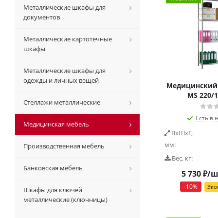
Металлические шкафы для
документов
Металлические картотечные
шкафы
Металлические шкафы для
одежды и личных вещей
Медицинский 
MS 220/1
Стеллажи металлические
Есть в 
Медицинская мебель
ВxШxГ,
мм:
Производственная мебель
Вес, кг:
Банковская мебель
5 730
₽
/ш
-
10
%
Эко
Шкафы для ключей
металлические (ключницы)