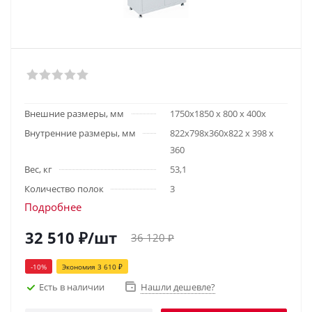
Внешние размеры, мм
1750х1850 x 800 x 400х
Внутренние размеры, мм
822x798x360х822 x 398 x
360
Вес, кг
53,1
Количество полок
3
Подробнее
32 510
₽
/шт
36 120
₽
-
10
%
Экономия
3 610
₽
Есть в наличии
Нашли дешевле?