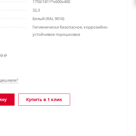
1750/1811*х600х400
32,3
Белый (RAL 9016)
Гигиенически безопасное, коррозийно-
устойчивое порошковое
70
₽
дешевле?
ину
Купить в 1 клик