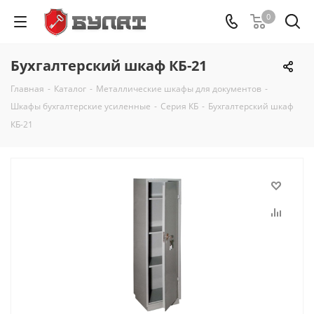
0
Бухгалтерский шкаф КБ-21
Главная
-
Каталог
-
Металлические шкафы для документов
-
Шкафы бухгалтерские усиленные
-
Серия КБ
-
Бухгалтерский шкаф
КБ-21