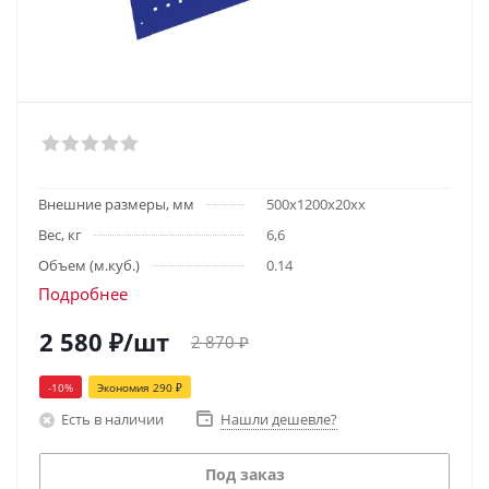
Внешние размеры, мм
500x1200x20хх
Вес, кг
6,6
Объем (м.куб.)
0.14
Подробнее
2 580
₽
/шт
2 870
₽
-
10
%
Экономия
290
₽
Есть в наличии
Нашли дешевле?
Под заказ