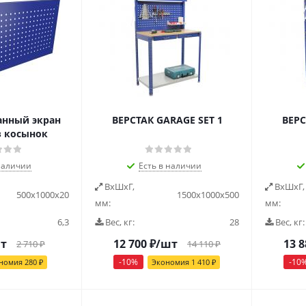
нный экран
ВЕРСТАК GARAGE SET 1
ВЕРС
з косынок
наличии
Есть в наличии
ВxШxГ,
ВxШxГ,
500x1000x20
1500x1000x500
мм:
мм:
6,3
Вес, кг:
28
Вес, кг:
т
12 700
₽
/шт
13 8
2 710
₽
14 110
₽
-
10
%
-
10
номия
280
₽
Экономия
1 410
₽