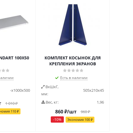
NDART 100Х50
КОМПЛЕКТ КОСЫНОК ДЛЯ
КРЕПЛЕНИЯ ЭКРАНОВ
наличии
Есть в наличии
ВxШxГ,
-x1000x500
505x210x45
мм:
Вес, кг:
1,96
т
1 010
₽
860
₽
/шт
номия
110
₽
960
₽
-
10
%
Экономия
100
₽