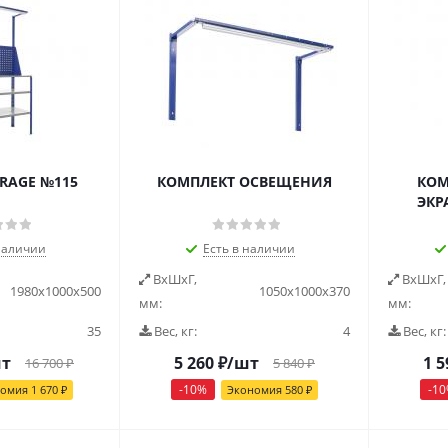
RAGE №115
КОМПЛЕКТ ОСВЕЩЕНИЯ
КОМ
ЭКР
наличии
Есть в наличии
ВxШxГ,
ВxШxГ,
1980x1000x500
1050x1000x370
мм:
мм:
35
Вес, кг:
4
Вес, кг:
шт
5 260
₽
/шт
1 5
16 700
₽
5 840
₽
-
10
%
-
10
номия
1 670
₽
Экономия
580
₽