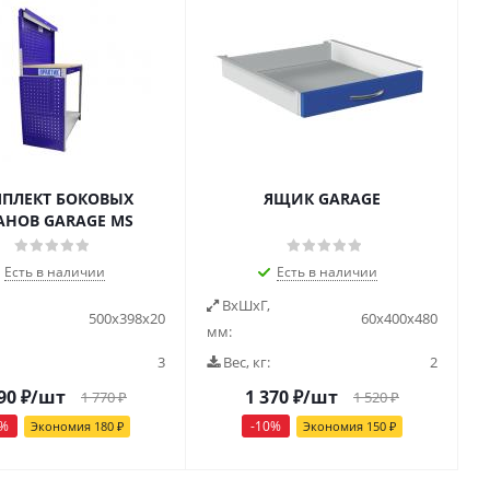
ПЛЕКТ БОКОВЫХ
ЯЩИК GARAGE
АНОВ GARAGE MS
Есть в наличии
Есть в наличии
ВxШxГ,
500x398x20
60x400x480
мм:
3
Вес, кг:
2
90
₽
/шт
1 370
₽
/шт
1 770
₽
1 520
₽
%
-
10
%
Экономия
180
₽
Экономия
150
₽