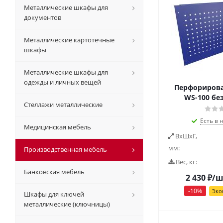
Металлические шкафы для
документов
Металлические картотечные
шкафы
Металлические шкафы для
одежды и личных вещей
Перфорирова
WS-100 бе
Стеллажи металлические
Есть в 
Медицинская мебель
ВxШxГ,
мм:
Производственная мебель
Вес, кг:
Банковская мебель
2 430
₽
/ш
-
10
%
Эко
Шкафы для ключей
металлические (ключницы)