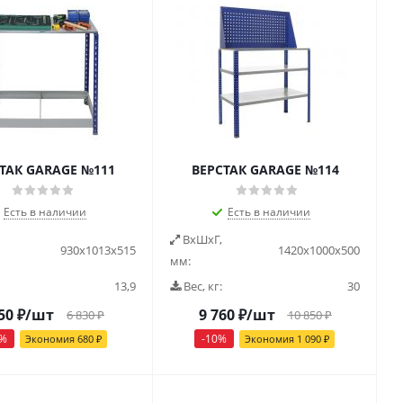
ТАК GARAGE №111
ВЕРСТАК GARAGE №114
Есть в наличии
Есть в наличии
ВxШxГ,
930x1013x515
1420x1000x500
мм:
13,9
Вес, кг:
30
50
₽
/шт
9 760
₽
/шт
6 830
₽
10 850
₽
%
-
10
%
Экономия
680
₽
Экономия
1 090
₽