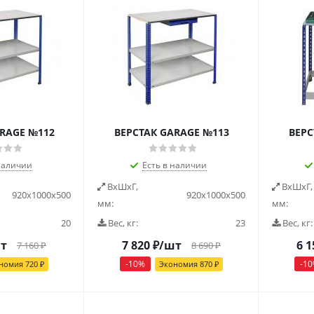
RAGE №112
ВЕРСТАК GARAGE №113
ВЕРС
наличии
Есть в наличии
ВxШxГ,
ВxШxГ,
920x1000x500
920x1000x500
мм:
мм:
20
Вес, кг:
23
Вес, кг:
т
7 820
₽
/шт
6 1
7 160
₽
8 690
₽
-
10
%
-
10
номия
720
₽
Экономия
870
₽