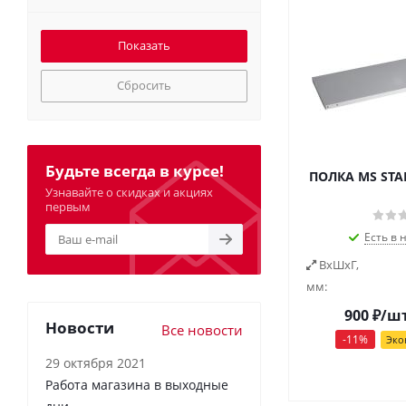
Сбросить
Будьте всегда в курсе!
ПОЛКА MS STA
Узнавайте о скидках и акциях
первым
Есть в 
ВxШxГ,
мм:
900
₽
/ш
Новости
Все новости
-
11
%
Эко
29 октября 2021
Работа магазина в выходные