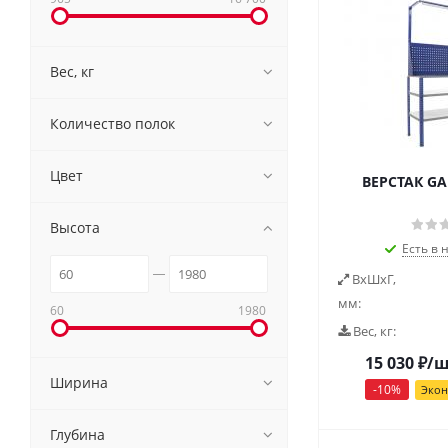
Вес, кг
Количество полок
Цвет
ВЕРСТАК GA
Высота
Есть в 
ВxШxГ,
мм:
60
1980
Вес, кг:
15 030
₽
/
Ширина
-
10
%
Эко
Глубина