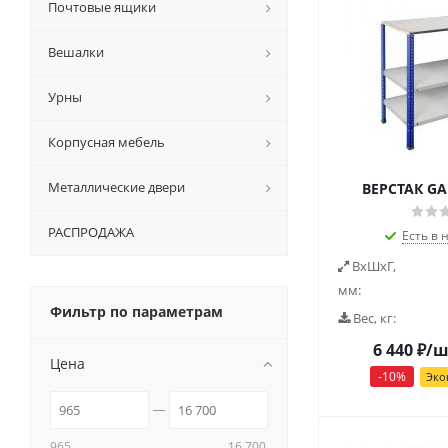
Почтовые ящики
Вешалки
Урны
Корпусная мебель
Металлические двери
ВЕРСТАК GA
РАСПРОДАЖА
Есть в 
ВxШxГ,
мм:
Фильтр по параметрам
Вес, кг:
6 440
₽
/ш
Цена
-
10
%
Эко
965
16 700