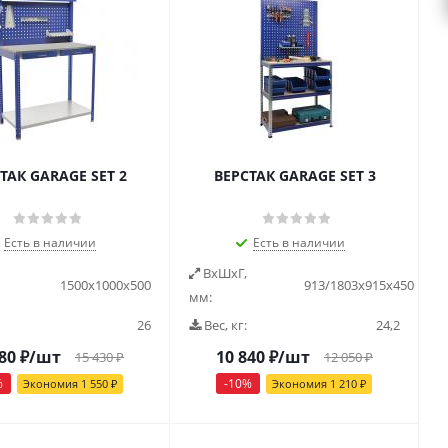
ТАК GARAGE SET 2
ВЕРСТАК GARAGE SET 3
Есть в наличии
Есть в наличии
ВxШxГ,
1500x1000x500
913/1803x915x450
мм:
26
Вес, кг:
24,2
80
₽
/шт
10 840
₽
/шт
15 430
₽
12 050
₽
%
-
10
%
Экономия
1 550
₽
Экономия
1 210
₽