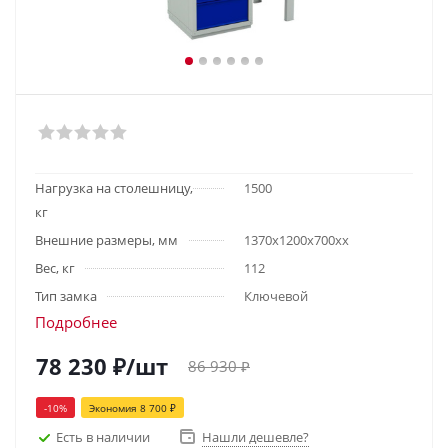
Нагрузка на столешницу,
1500
кг
Внешние размеры, мм
1370x1200x700хх
Вес, кг
112
Тип замка
Ключевой
Подробнее
78 230
₽
/шт
86 930
₽
-
10
%
Экономия
8 700
₽
Есть в наличии
Нашли дешевле?