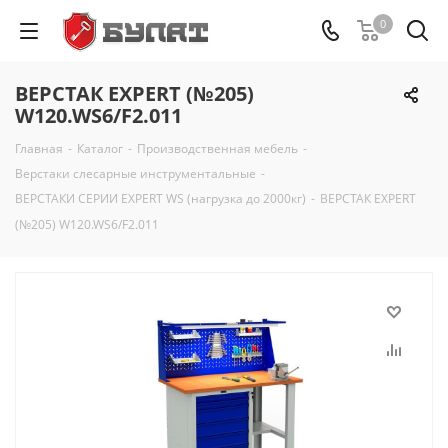
0
ВЕРСТАК EXPERT (№205)
W120.WS6/F2.011
Главная
-
Каталог
-
Производственная мебель
-
Верстаки слесарные инструментальные
-
ВЕРСТАКИ СЕРИИ EXPERT WS (нагрузка до 2000кг)
-
ВЕРСТАК EXPERT
(№205) W120.WS6/F2.011