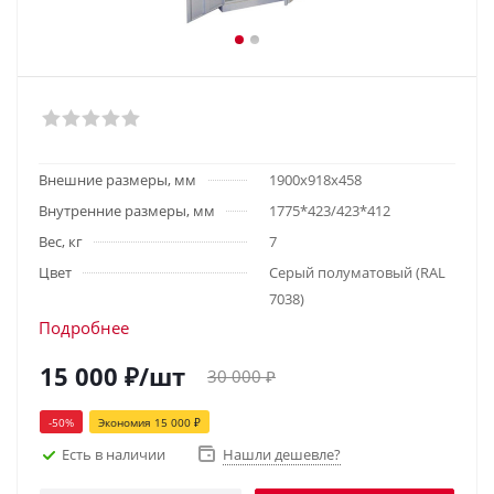
Внешние размеры, мм
1900х918х458
Внутренние размеры, мм
1775*423/423*412
Вес, кг
7
Цвет
Серый полуматовый (RAL
7038)
Подробнее
15 000
₽
/шт
30 000
₽
-
50
%
Экономия
15 000
₽
Есть в наличии
Нашли дешевле?