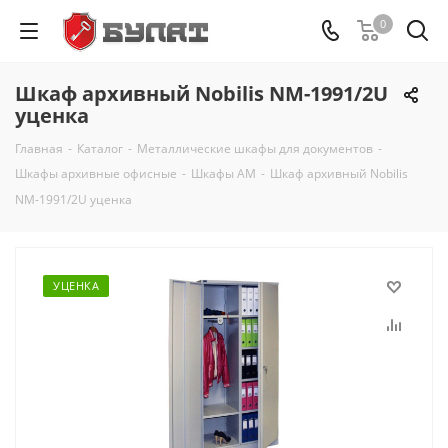
0
Шкаф архивный Nobilis NM-1991/2U
уценка
Главная
-
Каталог
-
Металлические шкафы для документов
-
Шкафы архивные офисные
-
Шкафы АМ
-
Шкаф архивный Nobilis
NM-1991/2U уценка
УЦЕНКА