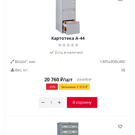
Картотека А-44
Есть в наличии
ВxШxГ, мм:
1305х408х480
Вес, кг:
38
20 760
₽
/шт
23 070
₽
-
10
%
Экономия
2 310
₽
В корзину