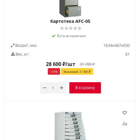
Картотека AFC-05
Есть в наличии
ВxШxГ, мм:
1634х467х630
Вес, кг:
61
28 600
₽
/шт
31 780
₽
-
10
%
Экономия
3 180
₽
В корзину