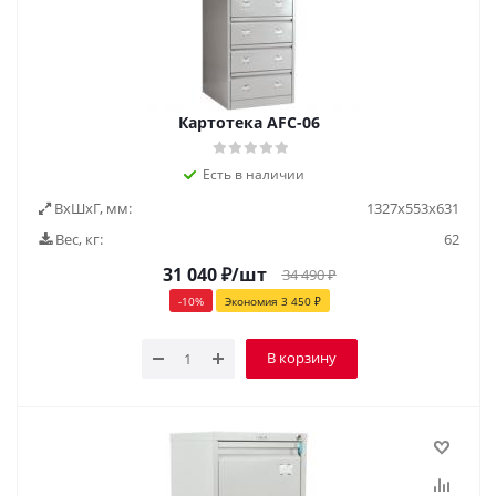
Картотека AFC-06
Есть в наличии
ВxШxГ, мм:
1327х553х631
Вес, кг:
62
31 040
₽
/шт
34 490
₽
-
10
%
Экономия
3 450
₽
В корзину