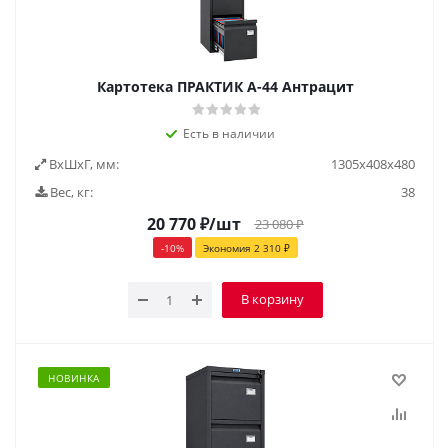
Картотека ПРАКТИК А-44 Антрацит
Есть в наличии
ВxШxГ, мм:
1305х408х480
Вес, кг:
38
20 770
₽
/шт
23 080
₽
-
10
%
Экономия
2 310
₽
В корзину
НОВИНКА