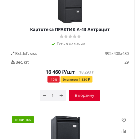
Картотека ПРАКТИК А-43 Антрацит
Есть в наличии
ВxШxГ, мм:
995х408х480
Вес, кг:
29
16 460
₽
/шт
18 290
₽
-
10
%
Экономия
1 830
₽
В корзину
НОВИНКА