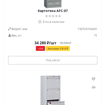
Картотека AFC-07
Есть в наличии
ВxШxГ, мм:
1327х515х631
Вес, кг:
71
34 280
₽
/шт
38 090
₽
-
10
%
Экономия
3 810
₽
Под заказ