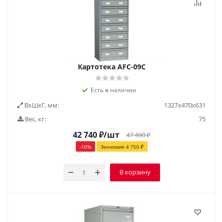
Картотека AFC-09С
Есть в наличии
ВxШxГ, мм:
1327х470х631
Вес, кг:
75
42 740
₽
/шт
47 490
₽
-
10
%
Экономия
4 750
₽
В корзину