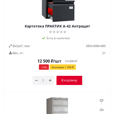
Картотека ПРАКТИК А-42 Антрацит
Есть в наличии
ВxШxГ, мм:
685х408х480
Вес, кг:
21
12 500
₽
/шт
13 890
₽
-
10
%
Экономия
1 390
₽
В корзину