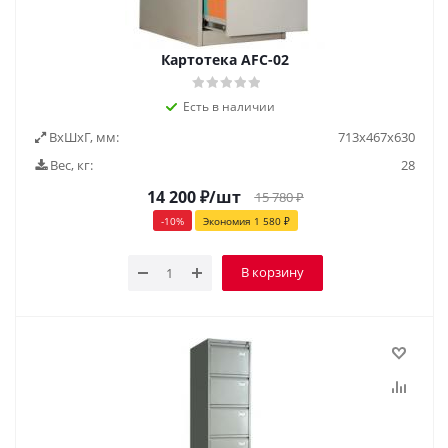
Картотека AFC-02
Есть в наличии
ВxШxГ, мм:
713х467х630
Вес, кг:
28
14 200
₽
/шт
15 780
₽
-
10
%
Экономия
1 580
₽
В корзину