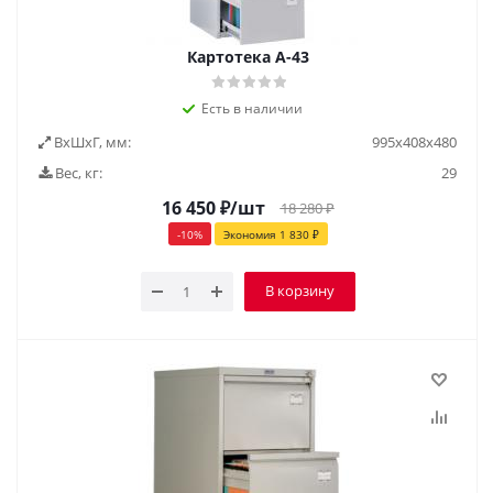
Картотека А-43
Есть в наличии
ВxШxГ, мм:
995х408х480
Вес, кг:
29
16 450
₽
/шт
18 280
₽
-
10
%
Экономия
1 830
₽
В корзину