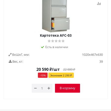
Картотека AFC-03
Есть в наличии
ВxШxГ, мм:
1020х467х630
Вес, кг:
39
20 590
₽
/шт
22 880
₽
-
10
%
Экономия
2 290
₽
В корзину