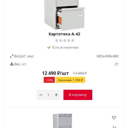
Картотека А-42
Есть в наличии
ВxШxГ, мм:
685х408х480
Вес, кг:
21
12 490
₽
/шт
13 880
₽
-
10
%
Экономия
1 390
₽
В корзину