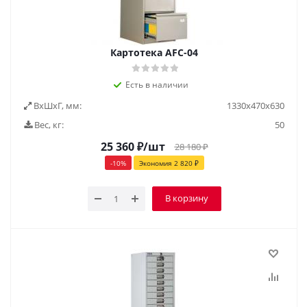
Картотека AFC-04
Есть в наличии
ВxШxГ, мм:
1330х470х630
Вес, кг:
50
25 360
₽
/шт
28 180
₽
-
10
%
Экономия
2 820
₽
В корзину