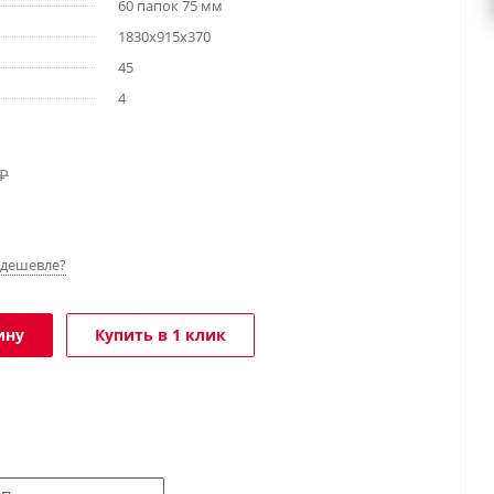
60 папок 75 мм
1830х915х370
45
4
₽
дешевле?
ину
Купить в 1 клик