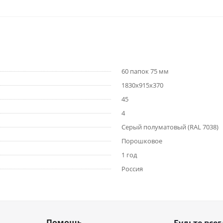
60 папок 75 мм
1830х915х370
45
4
Серый полуматовый (RAL 7038)
Порошковое
1 год
Россия
Помощь