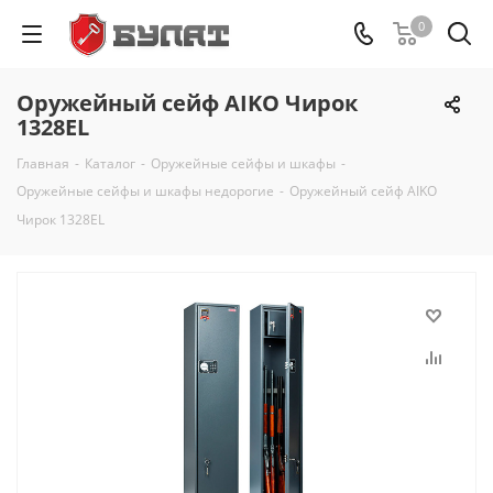
0
Оружейный сейф AIKO Чирок
1328EL
Главная
-
Каталог
-
Оружейные сейфы и шкафы
-
Оружейные сейфы и шкафы недорогие
-
Оружейный сейф AIKO
Чирок 1328EL