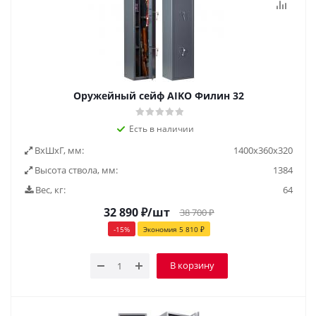
Оружейный сейф AIKO Филин 32
Есть в наличии
ВxШxГ, мм:
1400x360x320
Высота ствола, мм:
1384
Вес, кг:
64
32 890
₽
/шт
38 700
₽
-
15
%
Экономия
5 810
₽
В корзину