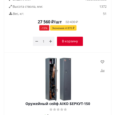
Высота ствола, мм:
1372
Вес, кг:
51
27 560
₽
/шт
32 430
₽
-
15
%
Экономия
4 870
₽
В корзину
Оружейный сейф AIKO БЕРКУТ-150