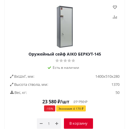
Оружейный сейф AIKO БЕРКУТ-145
Есть в наличии
ВxШxГ, мм:
1400x510x280
Высота ствола, мм:
1370
Вес, кг:
50
23 580
₽
/шт
27 750
₽
-
15
%
Экономия
4 170
₽
В корзину