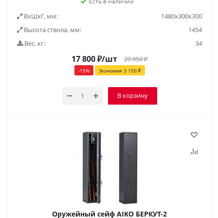
Есть в наличии
ВxШxГ, мм:
1480x300x300
Высота ствола, мм:
1454
Вес, кг:
34
17 800
₽
/шт
20 950
₽
-
15
%
Экономия
3 150
₽
В корзину
Оружейный сейф AIKO БЕРКУТ-2