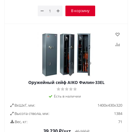
В корзину
Оружейный сейф AIKO Филин-33EL
Есть в наличии
ВxШxГ, мм:
1400x430x320
Высота ствола, мм:
1384
Вес, кг:
71
39 230
₽
/шт
46 160
₽