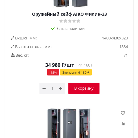
Оружейный сейф AIKO Филин-33
Есть в наличии
ВxШxГ, мм:
1400x430x320
Высота ствола, мм:
1384
Вес, кг:
71
34 980
₽
/шт
41 160
₽
-
15
%
Экономия
6 180
₽
В корзину