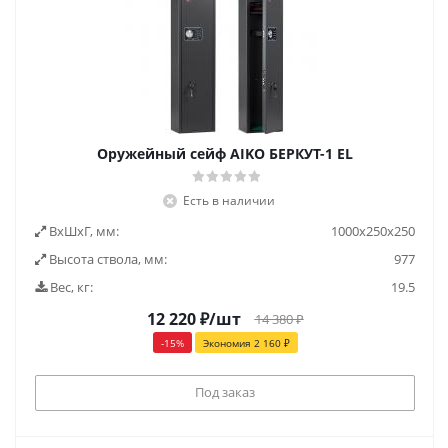
Оружейный сейф AIKO БЕРКУТ-1 EL
Есть в наличии
ВxШxГ, мм:
1000x250x250
Высота ствола, мм:
977
Вес, кг:
19.5
12 220
₽
/шт
14 380
₽
-
15
%
Экономия
2 160
₽
Под заказ