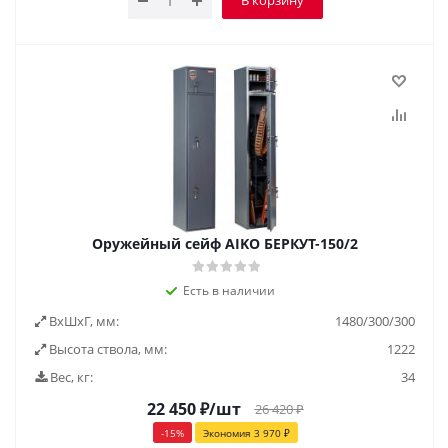
В корзину
Оружейный сейф AIKO БЕРКУТ-150/2
Есть в наличии
ВxШxГ, мм:
1480/300/300
Высота ствола, мм:
1222
Вес, кг:
34
22 450
₽
/шт
26 420
₽
-
15
%
Экономия
3 970
₽