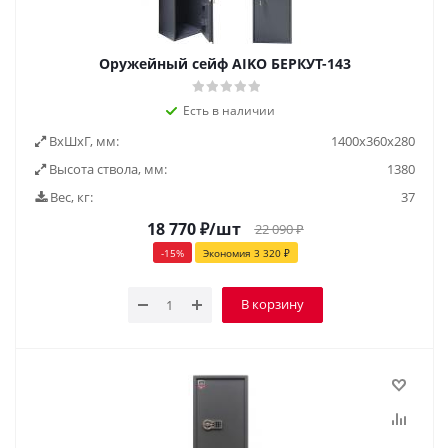
Оружейный сейф AIKO БЕРКУТ-143
Есть в наличии
ВxШxГ, мм:
1400x360x280
Высота ствола, мм:
1380
Вес, кг:
37
18 770
₽
/шт
22 090
₽
-
15
%
Экономия
3 320
₽
В корзину