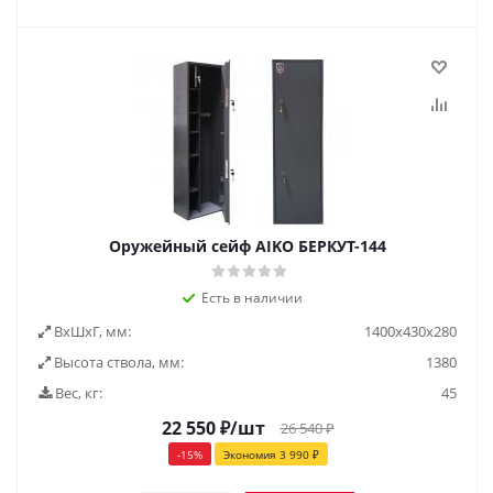
Оружейный сейф AIKO БЕРКУТ-144
Есть в наличии
ВxШxГ, мм:
1400x430x280
Высота ствола, мм:
1380
Вес, кг:
45
22 550
₽
/шт
26 540
₽
-
15
%
Экономия
3 990
₽