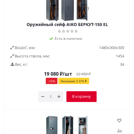
Оружейный сейф AIKO БЕРКУТ-150 EL
Есть в наличии
ВxШxГ, мм:
1480x300x300
Высота ствола, мм:
1454
Вес, кг:
34
19 080
₽
/шт
22 450
₽
-
15
%
Экономия
3 370
₽
В корзину