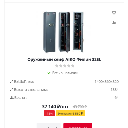
Оружейный сейф AIKO Филин 32EL
Есть в наличии
ВxШxГ, мм:
1400x360x320
Высота ствола, мм:
1384
Вес, кг:
64
37 140
₽
/шт
43 700
₽
-
15
%
Экономия
6 560
₽