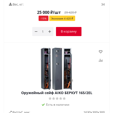
Вес, кг:
34
25 000
₽
/шт
29 420
₽
-
15
%
Экономия
4 420
₽
В корзину
Оружейный сейф AIKO БЕРКУТ 165/2EL
Есть в наличии
ВxШxГ, мм:
1630x300x300