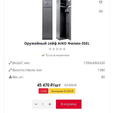
Оружейный сейф AIKO Филин-35EL
Есть в наличии
ВxШxГ, мм:
1700х430х320
Высота ствола, мм:
1380
Вес, кг:
80
45 470
₽
/шт
53 500
₽
-
15
%
Экономия
8 030
₽
В корзину