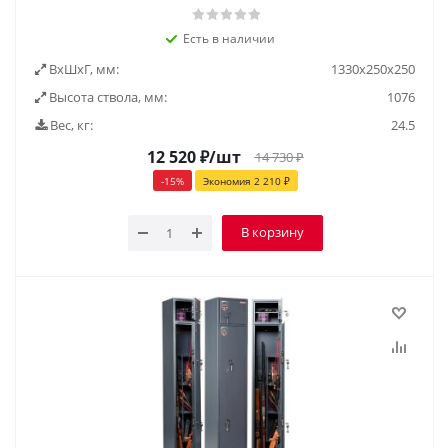
Есть в наличии
ВxШxГ, мм:
1330x250x250
Высота ствола, мм:
1076
Вес, кг:
24.5
12 520
₽
/шт
14 730
₽
-
15
%
Экономия
2 210
₽
В корзину