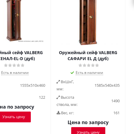
йный сейф VALBERG
Оружейный сейф VALBERG
ЕНАЛ-EL-D (дуб)
САФАРИ EL Д (дуб)
Есть в наличии
Есть в наличии
ВxШxГ,
1555x510x460
1585x540x435
мм:
122
Высота
1490
ствола, мм:
на по запросу
Вес, кг:
161
Узнать цену
Цена по запросу
Узнать цену