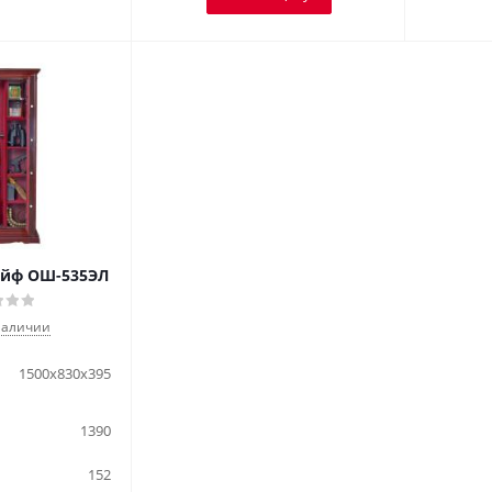
йф ОШ-535ЭЛ
наличии
1500x830x395
1390
152