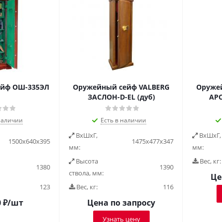
йф ОШ-335ЭЛ
Оружейный сейф VALBERG
Оруже
ЗАСЛОН-D-EL (дуб)
АРС
наличии
Есть в наличии
ВxШxГ,
ВxШxГ,
1500x640x395
1475х477х347
мм:
мм:
Высота
Вес, кг:
1380
1390
ствола, мм:
Це
123
Вес, кг:
116
0
₽
/шт
Цена по запросу
Узнать цену