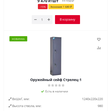
9 470
₽
/шт
11 150
₽
-
15
%
Экономия
1 680
₽
В корзину
НОВИНКА
Оружейный сейф Стрелец-1
Есть в наличии
ВxШxГ, мм:
1240x220x220
Высота ствола, мм:
980