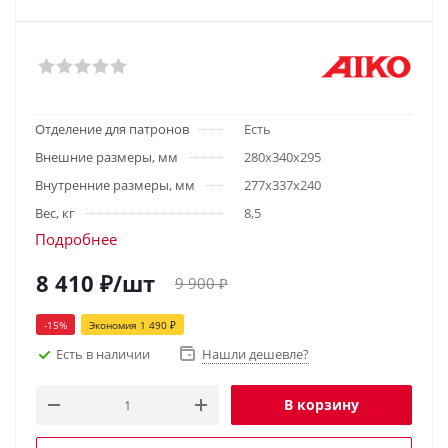
Отделение для патронов
Есть
Внешние размеры, мм
280х340х295
Внутренние размеры, мм
277х337х240
Вес, кг
8,5
Подробнее
8 410
₽
/шт
9 900
₽
-
15
%
Экономия
1 490
₽
Есть в наличии
Нашли дешевле?
В корзину