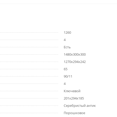
1260
4
Есть
1480x300x300
1270x294x242
65
90/11
4
Ключевой
201x294x185
Серебристый антик
Порошковое