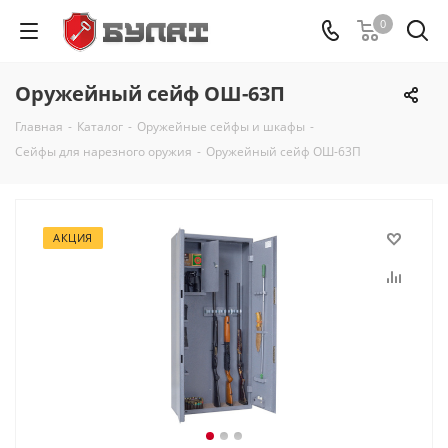
0
Оружейный сейф ОШ-63П
Главная
-
Каталог
-
Оружейные сейфы и шкафы
-
Сейфы для нарезного оружия
-
Оружейный сейф ОШ-63П
АКЦИЯ