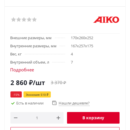
Внешние размеры, мм
170х260х252
Внутренние размеры, мм
167х257х175
Вес, кг
4
Внутренний объем, л
7
Подробнее
2 860
₽
/шт
3 370
₽
-
15
%
Экономия
510
₽
Есть в наличии
Нашли дешевле?
В корзину