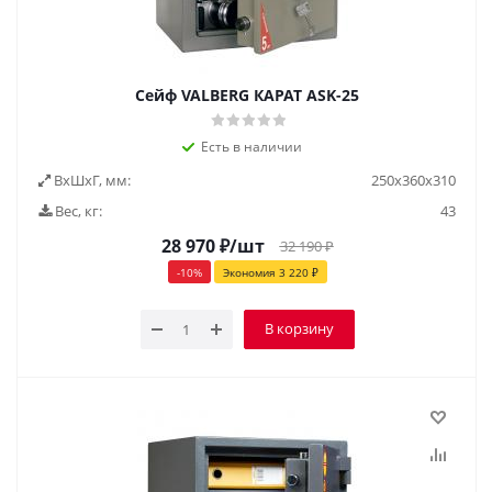
Сейф VALBERG КАРАТ ASK-25
Есть в наличии
ВxШxГ, мм:
250х360х310
Вес, кг:
43
28 970
₽
/шт
32 190
₽
-
10
%
Экономия
3 220
₽
В корзину