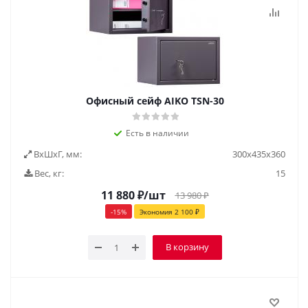
Офисный сейф AIKO ТSN-30
Есть в наличии
ВxШxГ, мм:
300х435х360
Вес, кг:
15
11 880
₽
/шт
13 980
₽
-
15
%
Экономия
2 100
₽
В корзину