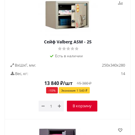
Cейф Valberg ASM - 25
Есть в наличии
ВxШxГ, мм:
250х340х280
Вес, кг:
14
13 840
₽
/шт
15 380
₽
-
10
%
Экономия
1 540
₽
В корзину