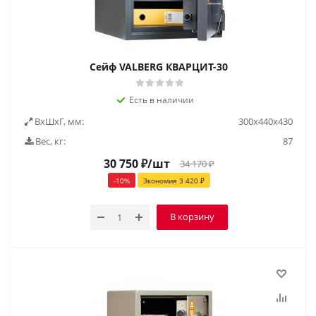
Сейф VALBERG КВАРЦИТ-30
Есть в наличии
ВxШxГ, мм:
300х440х430
Вес, кг:
87
30 750
₽
/шт
34 170
₽
-
10
%
Экономия
3 420
₽
В корзину