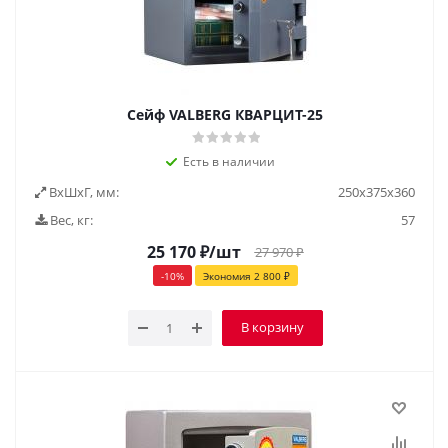
Сейф VALBERG КВАРЦИТ-25
Есть в наличии
ВxШxГ, мм:
250х375х360
Вес, кг:
57
25 170
₽
/шт
27 970
₽
-
10
%
Экономия
2 800
₽
В корзину