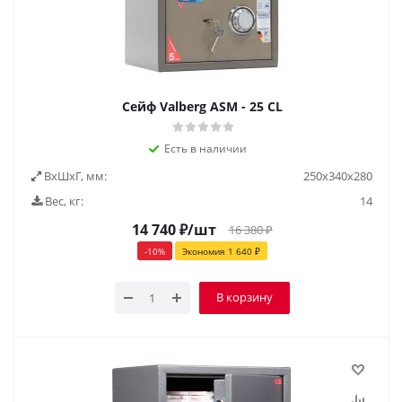
Cейф Valberg ASM - 25 CL
Есть в наличии
ВxШxГ, мм:
250х340х280
Вес, кг:
14
14 740
₽
/шт
16 380
₽
-
10
%
Экономия
1 640
₽
В корзину