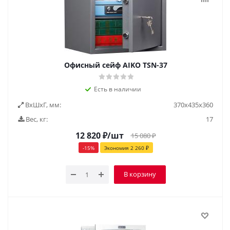
Офисный сейф AIKO ТSN-37
Есть в наличии
ВxШxГ, мм:
370х435х360
Вес, кг:
17
12 820
₽
/шт
15 080
₽
-
15
%
Экономия
2 260
₽
В корзину