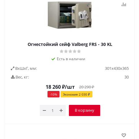
Огнестойкий сейф Valberg FRS - 30 KL
Есть в наличии
ВxШxГ, мм:
301х430х365
Вес, кг:
30
18 260
₽
/шт
20 290
₽
-
10
%
Экономия
2 030
₽
В корзину