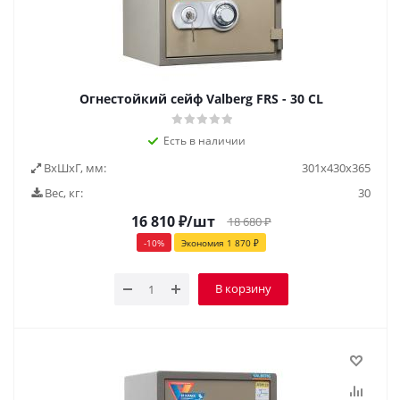
Огнестойкий сейф Valberg FRS - 30 CL
Есть в наличии
ВxШxГ, мм:
301х430х365
Вес, кг:
30
16 810
₽
/шт
18 680
₽
-
10
%
Экономия
1 870
₽
В корзину