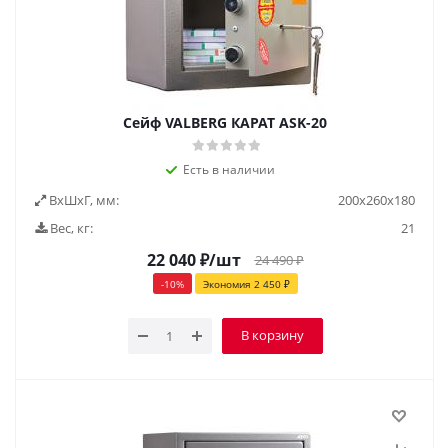
Сейф VALBERG КАРАТ ASK-20
Есть в наличии
ВxШxГ, мм:
200х260х180
Вес, кг:
21
22 040
₽
/шт
24 490
₽
-
10
%
Экономия
2 450
₽
В корзину