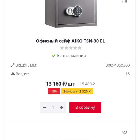
Офисный сейф AIKO ТSN-30 EL
Есть в наличии
ВxШxГ, мм:
300х435х360
Вес, кг:
15
13 160
₽
/шт
15 480
₽
-
15
%
Экономия
2 320
₽
В корзину