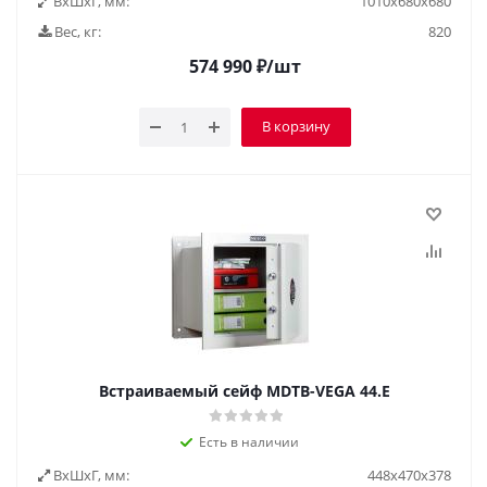
ВxШxГ, мм:
1010x680x680
Вес, кг:
820
574 990
₽
/шт
В корзину
Встраиваемый сейф MDTB-VEGA 44.E
Есть в наличии
ВxШxГ, мм:
448x470x378