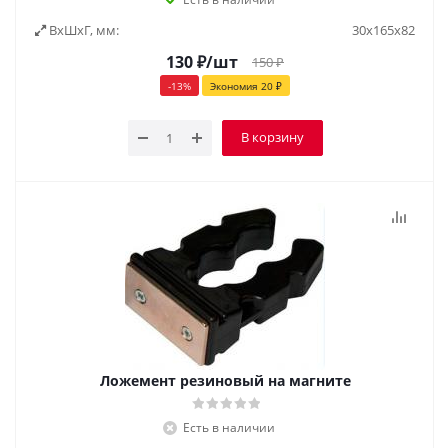
ВxШxГ, мм:
30х165х82
130
₽
/шт
150
₽
-
13
%
Экономия
20
₽
В корзину
Ложемент резиновый на магните
Есть в наличии