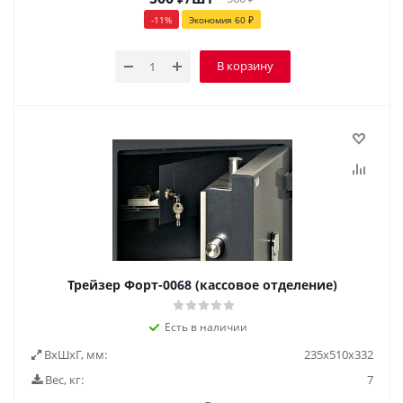
-
11
%
Экономия
60
₽
В корзину
Трейзер Форт-0068 (кассовое отделение)
Есть в наличии
ВxШxГ, мм:
235х510х332
Вес, кг:
7