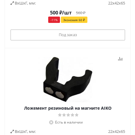
ВxШxГ, мм:
22x42x65
500
₽
/шт
560
₽
-
11
%
Экономия
60
₽
Под заказ
Ложемент резиновый на магните AIKO
Есть в наличии
ВxШxГ, мм:
22x42x65