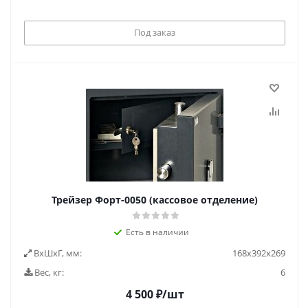
Под заказ
Трейзер Форт-0050 (кассовое отделение)
Есть в наличии
ВxШxГ, мм:
168х392х269
Вес, кг:
6
4 500
₽
/шт