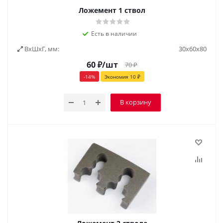
Ложемент 1 ствол
Есть в наличии
ВxШxГ, мм:
30х60х80
60
₽
/шт
70
₽
-
14
%
Экономия
10
₽
В корзину