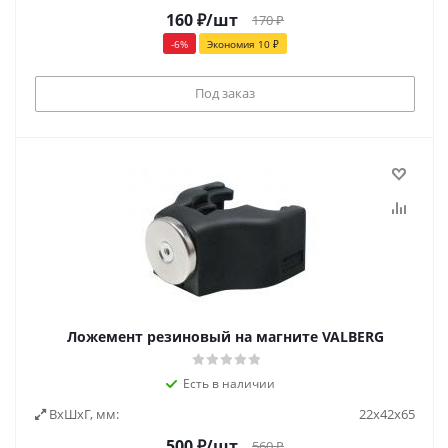
160
₽
/шт
170
₽
-
6
%
Экономия
10
₽
Под заказ
Ложемент резиновый на магните VALBERG
Есть в наличии
ВxШxГ, мм:
22x42x65
500
₽
/шт
560
₽