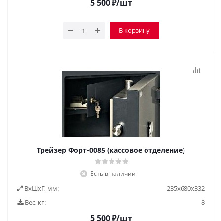
5 500
₽
/шт
В корзину
Трейзер Форт-0085 (кассовое отделение)
Есть в наличии
ВxШxГ, мм:
235х680х332
Вес, кг:
8
5 500
₽
/шт