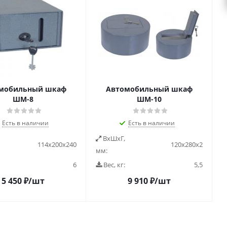
мобильный шкаф
Автомобильный шкаф
ШМ-8
ШМ-10
Есть в наличии
Есть в наличии
ВxШxГ,
114х200х240
120х280х2
мм:
6
Вес, кг:
5,5
5 450
₽
/шт
9 910
₽
/шт