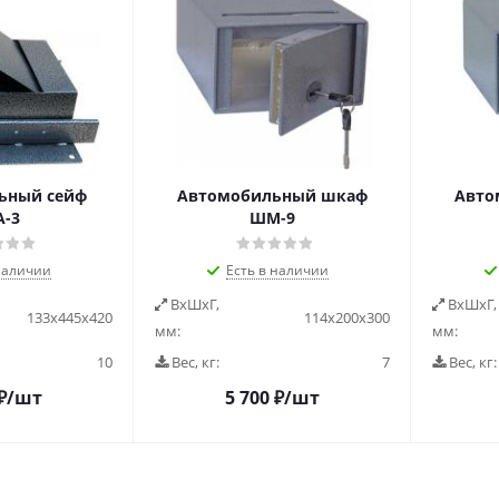
ьный сейф
Автомобильный шкаф
Авто
-3
ШМ-9
наличии
Есть в наличии
ВxШxГ,
ВxШxГ,
133х445х420
114х200х300
мм:
мм:
10
Вес, кг:
7
Вес, кг:
₽
/шт
5 700
₽
/шт