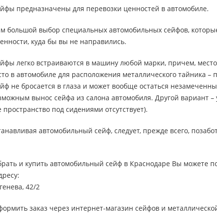
йфы предназначены для перевозки ценностей в автомобиле.
м большой выбор специальных автомобильных сейфов, которые 
енности, куда бы вы не направились.
йфы легко встраиваются в машину любой марки, причем, место
то в автомобиле для расположения металлического тайника – п
йф не бросается в глаза и может вообще остаться незамеченн
можным вынос сейфа из салона автомобиля. Другой вариант – у
 пространство под сидениями отсутствует).
танавливая автомобильный сейф, следует, прежде всего, позабо
брать и купить автомобильный сейф в Краснодаре Вы можете п
дресу:
генева, 42/2
формить заказ через интернет-магазин сейфов и металлическо