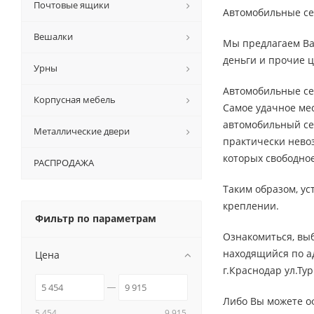
Почтовые ящики
Автомобильные се
Вешалки
Мы предлагаем Ва
деньги и прочие ц
Урны
Автомобильные се
Корпусная мебель
Самое удачное мес
автомобильный се
Металлические двери
практически невоз
которых свободное
РАСПРОДАЖА
Таким образом, ус
креплении.
Фильтр по параметрам
Ознакомиться, вы
находящийся по а
Цена
г.Краснодар ул.Тур
Либо Вы можете о
5 454
9 915