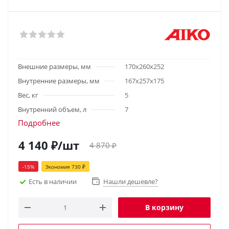
Внешние размеры, мм
170х260х252
Внутренние размеры, мм
167х257х175
Вес, кг
5
Внутренний объем, л
7
Подробнее
4 140
₽
/шт
4 870
₽
-
15
%
Экономия
730
₽
Есть в наличии
Нашли дешевле?
В корзину