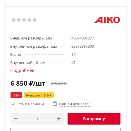
Внешние размеры, мм
400х400х377
Внутренние размеры, мм
396х396х300
Вес, кг
19
Внутренний объем, л
47
Подробнее
6 850
₽
/шт
8 060
₽
-
15
%
Экономия
1 210
₽
Есть в наличии
Нашли дешевле?
В корзину