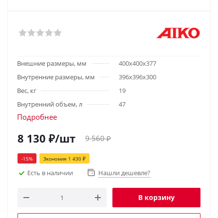
Внешние размеры, мм
400х400х377
Внутренние размеры, мм
396х396х300
Вес, кг
19
Внутренний объем, л
47
Подробнее
8 130
₽
/шт
9 560
₽
-
15
%
Экономия
1 430
₽
Есть в наличии
Нашли дешевле?
В корзину