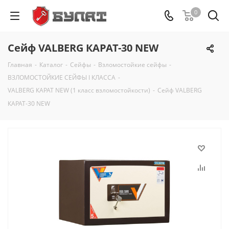
0
Сейф VALBERG КАРАТ-30 NEW
Главная
-
Каталог
-
Сейфы
-
Взломостойкие сейфы
-
ВЗЛОМОСТОЙКИЕ СЕЙФЫ I КЛАССА
-
VALBERG КАРАТ NEW (1 класс взломостойкости)
-
Сейф VALBERG
КАРАТ-30 NEW