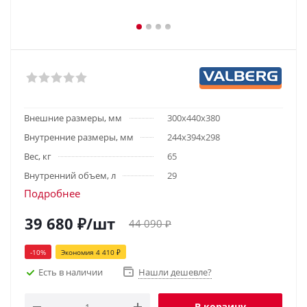
Внешние размеры, мм
300х440х380
Внутренние размеры, мм
244х394х298
Вес, кг
65
Внутренний объем, л
29
Подробнее
39 680
₽
/шт
44 090
₽
-
10
%
Экономия
4 410
₽
Есть в наличии
Нашли дешевле?
В корзину