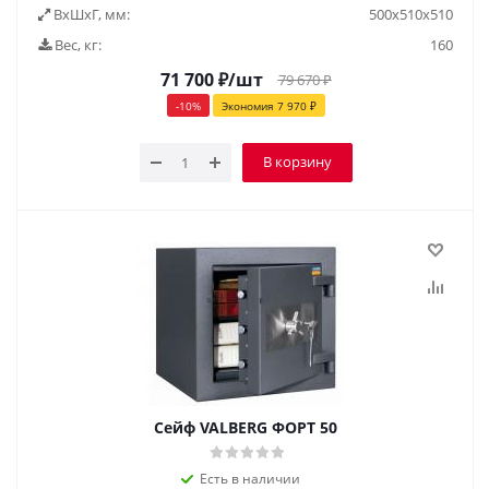
ВxШxГ, мм:
500х510х510
Вес, кг:
160
71 700
₽
/шт
79 670
₽
-
10
%
Экономия
7 970
₽
В корзину
Сейф VALBERG ФОРТ 50
Есть в наличии