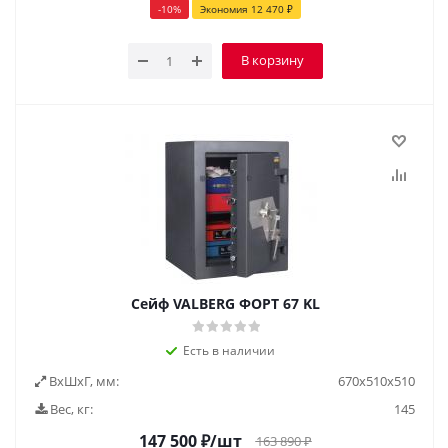
-
10
%
Экономия
12 470
₽
В корзину
Сейф VALBERG ФОРТ 67 KL
Есть в наличии
ВxШxГ, мм:
670х510х510
Вес, кг:
145
147 500
₽
/шт
163 890
₽