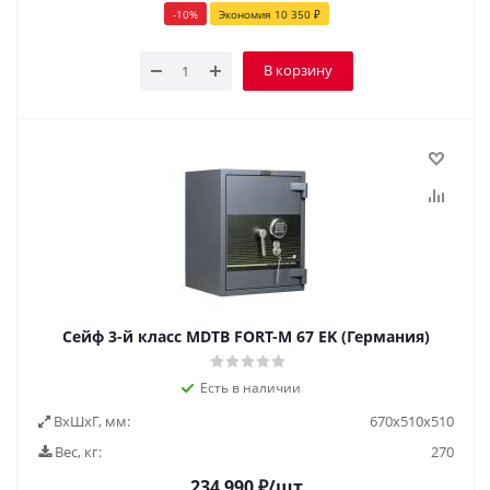
-
10
%
Экономия
10 350
₽
В корзину
Сейф 3-й класс MDTB FORT-M 67 EK (Германия)
Есть в наличии
ВxШxГ, мм:
670x510x510
Вес, кг:
270
234 990
₽
/шт