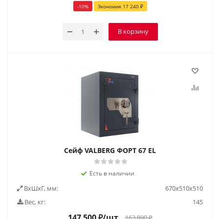
-
10
%
Экономия
17 240
₽
В корзину
Сейф VALBERG ФОРТ 67 EL
Есть в наличии
ВxШxГ, мм:
670х510х510
Вес, кг:
145
147 500
₽
/шт
163 890
₽