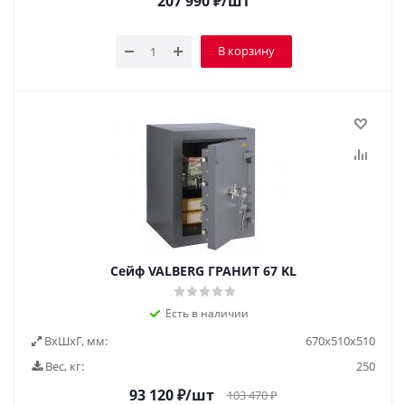
207 990
₽
/шт
В корзину
Сейф VALBERG ГРАНИТ 67 KL
Есть в наличии
ВxШxГ, мм:
670х510х510
Вес, кг:
250
93 120
₽
/шт
103 470
₽