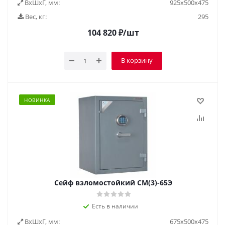
ВxШxГ, мм:
925x500x475
Вес, кг:
295
104 820
₽
/шт
В корзину
НОВИНКА
Сейф взломостойкий СМ(3)-65Э
Есть в наличии
ВxШxГ, мм:
675x500x475