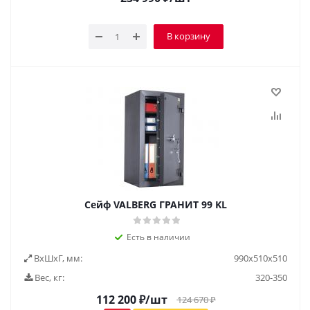
В корзину
Сейф VALBERG ГРАНИТ 99 KL
Есть в наличии
ВxШxГ, мм:
990х510х510
Вес, кг:
320-350
112 200
₽
/шт
124 670
₽