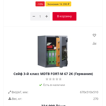
-
10
%
Экономия
16 390
₽
В корзину
Сейф 3-й класс MDTB FORT-M 67 2K (Германия)
Есть в наличии
ВxШxГ, мм:
670x510x510
Вес, кг:
270