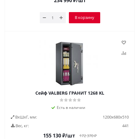
234 990
₽
/шт
В корзину
Сейф VALBERG ГРАНИТ 1268 KL
Есть в наличии
ВxШxГ, мм:
1200х680х510
Вес, кг:
441
155 130
₽
/шт
172 370
₽