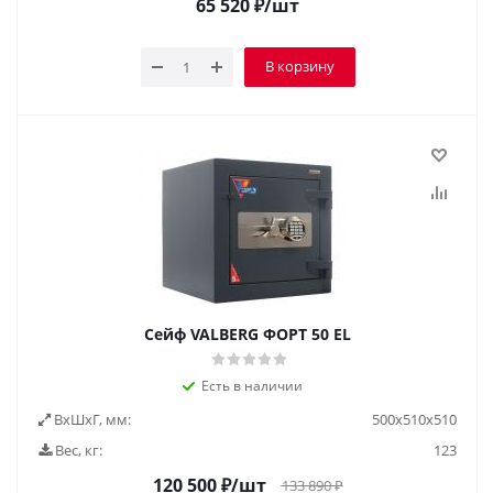
65 520
₽
/шт
В корзину
Сейф VALBERG ФОРТ 50 EL
Есть в наличии
ВxШxГ, мм:
500х510х510
Вес, кг:
123
120 500
₽
/шт
133 890
₽