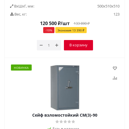
ВxШxГ, мм:
500х510х510
Вес, кг:
123
120 500
₽
/шт
133 890
₽
-
10
%
Экономия
13 390
₽
В корзину
НОВИНКА
Сейф взломостойкий СМ(3)-90
Есть в наличии