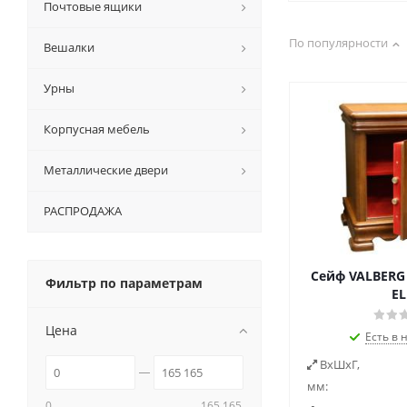
Почтовые ящики
По популярности
Вешалки
Урны
Корпусная мебель
Металлические двери
РАСПРОДАЖА
Сейф VALBERG 
Фильтр по параметрам
EL
Цена
Есть в 
ВxШxГ,
мм:
0
165 165