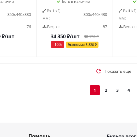
наличии
Есть в наличии
ВxШxГ,
ВxШxГ,
350x440x380
300х440х430
мм:
мм:
76
Вес, кг:
87
Вес, кг:
0
₽
/шт
34 350
₽
/шт
38 170
₽
-
10
%
Экономия
3 820
₽
Показать еще
1
2
3
4
Помощь
Будьте всег