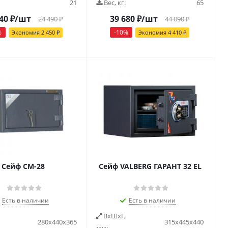
21
Вес, кг:
65
40
₽
/шт
39 680
₽
/шт
24 490
₽
44 090
₽
%
-
10
%
Экономия
2 450
₽
Экономия
4 410
₽
Сейф СМ-28
Сейф VALBERG ГАРАНТ 32 EL
Есть в наличии
Есть в наличии
ВxШxГ,
280х440х365
315х445х440