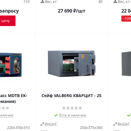
110
Вес, кг:
40
Вес, кг:
 запросу
27 690
₽
/шт
22 0
-
10
 цену
асс MDTB EK-
Сейф VALBERG КВАРЦИТ - 25
ермания)
наличии
Есть в наличии
ВxШxГ,
ВxШxГ,
220x350x310
250х375х360