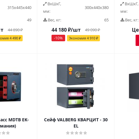
ВxШxГ,
ВxШxГ,
315х445х440
300х440х380
мм:
мм:
49
Вес, кг:
65
Вес, кг:
шт
44 180
₽
/шт
Це
44 890
₽
49 090
₽
-
10
%
номия
4 490
₽
Экономия
4 910
₽
асс MDTB EK-
Сейф VALBERG КВАРЦИТ - 30
рмания)
EL