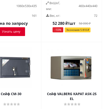
ВxШxГ,
1060х530х435
460х440х440
мм:
161
Вес, кг:
72
на по запросу
52 280
₽
/шт
58 090
₽
-
10
%
Экономия
5 810
₽
Узнать цену
Сейф СМ-30
Сейф VALBERG КАРАТ ASK-25
EL