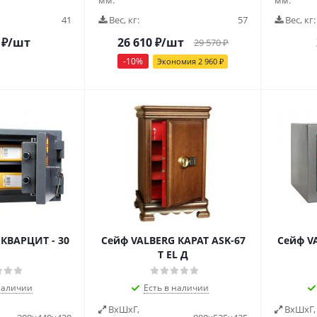
мм:
мм:
41
Вес, кг:
57
Вес, кг:
₽
/шт
26 610
₽
/шт
29 570
₽
-
10
%
Экономия
2 960
₽
КВАРЦИТ - 30
Сейф VALBERG КАРАТ ASK-67
Сейф V
T EL Д
наличии
Есть в наличии
ВxШxГ,
ВxШxГ,