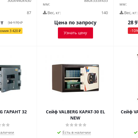
300х440х430
880х535х435
мм:
мм:
87
Вес, кг:
140
Вес, кг:
шт
Цена по запросу
28 9
34 170
₽
-
10
номия
3 420
₽
Узнать цену
G ГАРАНТ 32
Сейф VALBERG КАРАТ-30 EL
Сейф V
NEW
наличии
Есть в наличии