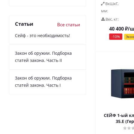
ВxШxГ,
мм:
Вес, кг:
Статьи
Все статьи
40 400
₽
/
Сейф - это необходимость!
-
10
%
Эко
Закон об оружии. Подборка
статей закона. Часть II
Закон об оружии. Подборка
статей закона. Часть I
СЕЙФ 1-ый кл
35.E (Ге