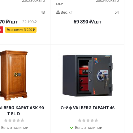
250х360х310
280x400x310
мм:
43
Вес, кг:
54
70
₽
/шт
69 890
₽
/шт
32 190
₽
%
Экономия
3 220
₽
ALBERG КАРАТ ASK-90
Сейф VALBERG ГАРАНТ 46
T EL D
Есть в наличии
Есть в наличии