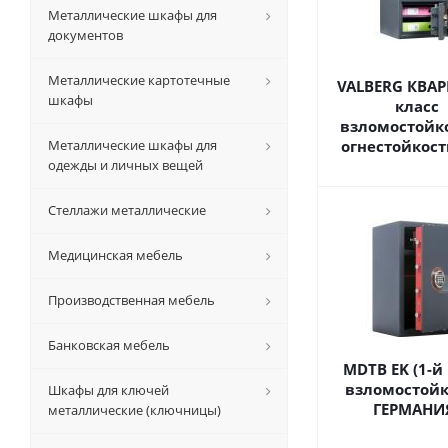
Металлические шкафы для
документов
Металлические картотечные
VALBERG КВАР
шкафы
класс
взломостойк
Металлические шкафы для
огнестойкост
одежды и личных вещей
Стеллажи металлические
Медицинская мебель
Производственная мебель
Банковская мебель
MDTB EK (1-й
взломостойк
Шкафы для ключей
ГЕРМАНИ
металлические (ключницы)