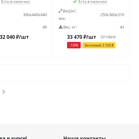
Есть в наличии
Есть в наличии
ВxШxГ,
300х440х440
250х360х310
мм:
90
Вес, кг:
43
32 040
₽
/шт
33 470
₽
/шт
37 190
₽
-
10
%
Экономия
3 720
₽
да в курсе!
Наши контакты