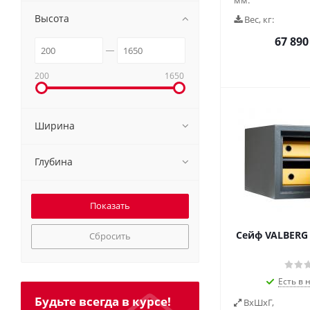
мм:
Высота
Вес, кг:
67 890
200
1650
Ширина
Глубина
Сейф VALBERG 
Сбросить
Есть в 
Будьте всегда в курсе!
ВxШxГ,