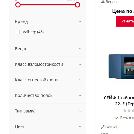
Вес, кг:
Цена по
Узнать
Бренд
Valberg (
45
)
Вес, кг
Класс взломостойкости
Класс огнестойкости
Количество полок
СЕЙФ 1-ый кл
22. E (Г
Тип замка
Есть в 
Цвет
ВxШxГ,