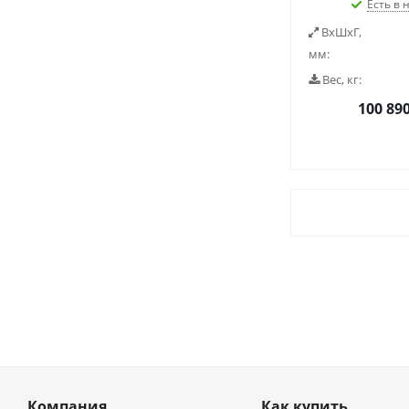
Есть в 
ВxШxГ,
мм:
Вес, кг:
100 89
Компания
Как купить