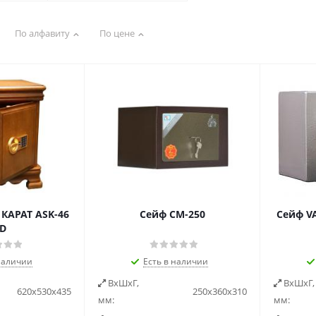
По алфавиту
По цене
КАРАТ ASK-46
Сейф СМ-250
Сейф V
D
наличии
Есть в наличии
ВxШxГ,
ВxШxГ,
620х530х435
250х360х310
мм:
мм: