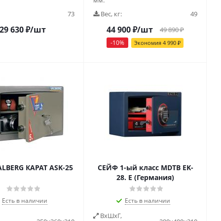
мм:
73
Вес, кг:
49
29 630
₽
/шт
44 900
₽
/шт
49 890
₽
-
10
%
Экономия
4 990
₽
ALBERG КАРАТ ASK-25
СЕЙФ 1-ый класс MDTB EK-
28. E (Германия)
Есть в наличии
Есть в наличии
ВxШxГ,