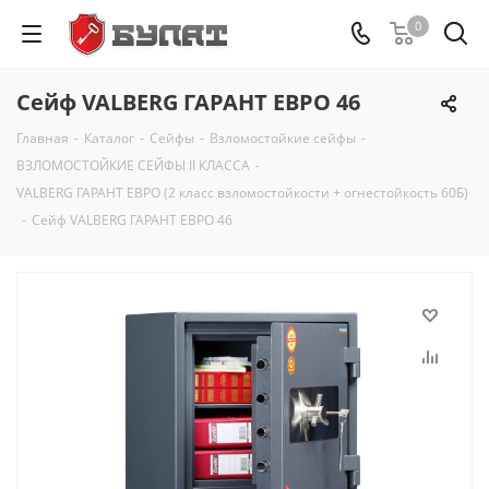
0
Сейф VALBERG ГАРАНТ ЕВРО 46
Главная
-
Каталог
-
Сейфы
-
Взломостойкие сейфы
-
ВЗЛОМОСТОЙКИЕ СЕЙФЫ II КЛАССА
-
VALBERG ГАРАНТ ЕВРО (2 класс взломостойкости + огнестойкость 60Б)
-
Сейф VALBERG ГАРАНТ ЕВРО 46