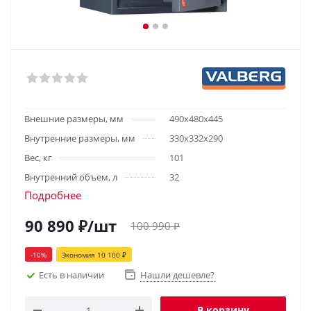
Внешние размеры, мм
490х480х445
Внутренние размеры, мм
330х332х290
Вес, кг
101
Внутренний объем, л
32
Подробнее
90 890
₽
/шт
100 990
₽
-
10
%
Экономия
10 100
₽
Есть в наличии
Нашли дешевле?
В корзину